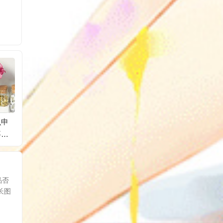
么申
拼多多催发货怎么处
拼多多长图尺寸长宽
拼多多
要什
理？怎么回复？
多少？怎么上传？
还能申
后规则
品否
长图