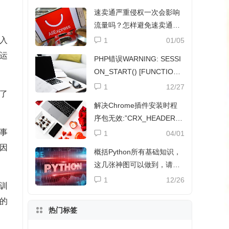
速卖通严重侵权一次会影响
流量吗？怎样避免速卖通侵
权？
入
1
01/05
运
PHP错误WARNING: SESSI
ON_START() [FUNCTION.
SESSION-START]解决方法
1
12/27
了
解决Chrome插件安装时程
序包无效:”CRX_HEADER_I
NVALID”
事
1
04/01
因
概括Python所有基础知识，
这几张神图可以做到，请收
下
1
12/26
训
的
热门标签