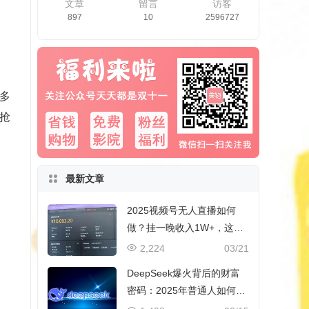
文章
留言
访客
897
10
2596727
多
抢
最新文章
2025视频号无人直播如何
做？挂一晚收入1W+，这份
教程，小白可做~
2,224
03/21
DeepSeek爆火背后的财富
密码：2025年普通人如何抓
住AI创业风口？