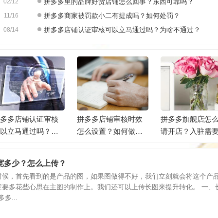
拼多多里的品牌好货店铺怎么回事？东西可靠吗？
02/12
拼多多商家被罚款小二有提成吗？如何处罚？
11/16
拼多多店铺认证审核可以立马通过吗？为啥不通过？
08/14
多多店铺认证审核
拼多多店铺审核时效
拼多多旗舰店怎
以立马通过吗？为
怎么设置？如何做好
请开店？入驻需
不通过？
店铺？
么资料？
宽多少？怎么上传？
时候，首先看到的是产品的图，如果图做得不好，我们立刻就会将这个产
定要多花些心思在主图的制作上。我们还可以上传长图来提升转化。 一、
多...