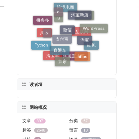
一
q
微信
淘宝新店
x
跨境电商
淘宝
拼多多
WordPress
直通车
老用户
Python
g
https
淘客
京东
红包
互联网
淘宝客
支付宝
淘宝直通车
读者墙
网站概况
文章
分类
897
57
标签
留言
2648
10