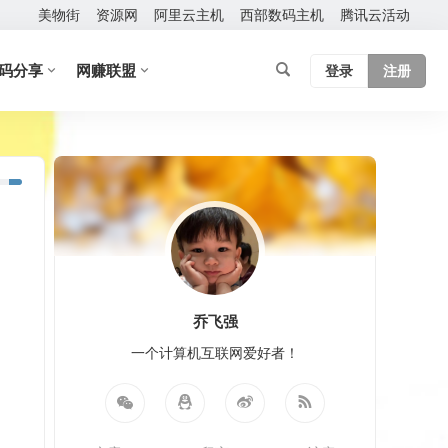
美物街
资源网
阿里云主机
西部数码主机
腾讯云活动
码分享
网赚联盟
登录
注册
乔飞强
一个计算机互联网爱好者！