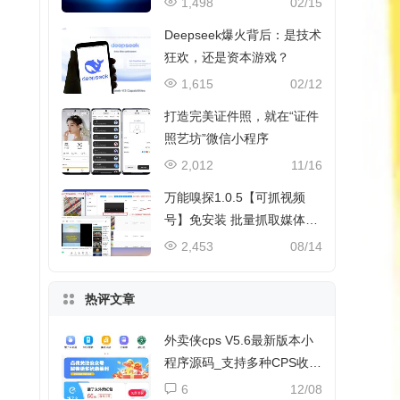
1,498
02/15
Deepseek爆火背后：是技术
狂欢，还是资本游戏？
1,615
02/12
打造完美证件照，就在“证件
照艺坊”微信小程序
2,012
11/16
万能嗅探1.0.5【可抓视频
号】免安装 批量抓取媒体文
件
2,453
08/14
热评文章
外卖侠cps V5.6最新版本小
程序源码_支持多种CPS收益
和流量主收益
6
12/08