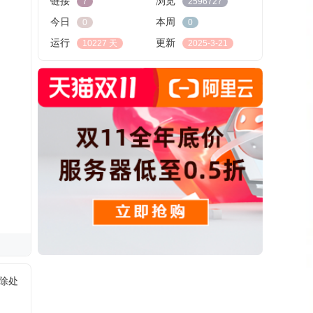
链接
浏览
7
2596727
今日
本周
0
0
运行
更新
10227 天
2025-3-21
删除处