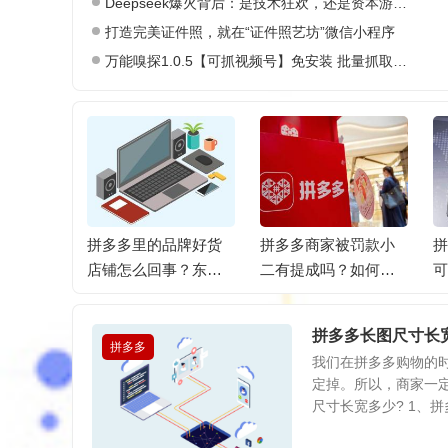
Deepseek爆火背后：是技术狂欢，还是资本游戏？
打造完美证件照，就在“证件照艺坊”微信小程序
万能嗅探1.0.5【可抓视频号】免安装 批量抓取媒体文件
单怎么解
拼多多里的品牌好货
拼多多商家被罚款小
拼
看店铺违
店铺怎么回事？东西
二有提成吗？如何处
可
可靠吗？
罚？
啥
拼多多长图尺寸长
拼多多
我们在拼多多购物的
定掉。所以，商家一
尺寸长宽多少? 1、拼多