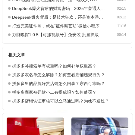
DeepSeek爆火背后的财富密码：2025年普通人如何抓住AI创业风口？
02/15
Deepseek爆火背后：是技术狂欢，还是资本游戏？
02/12
打造完美证件照，就在“证件照艺坊”微信小程序
11/16
万能嗅探1.0.5【可抓视频号】免安装 批量抓取媒体文件
08/14
相关文章
拼多多补搜索单有权重吗？如何补单权重高？
拼多多灰名单怎么解除？如何查看店铺违规行为？
拼多多里的品牌好货店铺怎么回事？东西可靠吗？
拼多多商家被罚款小二有提成吗？如何处罚？
拼多多店铺认证审核可以立马通过吗？为啥不通过？