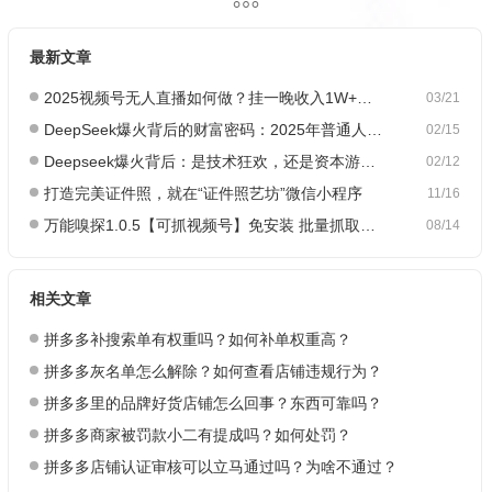
最新文章
2025视频号无人直播如何做？挂一晚收入1W+，这份教程，小白可做~
03/21
DeepSeek爆火背后的财富密码：2025年普通人如何抓住AI创业风口？
02/15
Deepseek爆火背后：是技术狂欢，还是资本游戏？
02/12
打造完美证件照，就在“证件照艺坊”微信小程序
11/16
万能嗅探1.0.5【可抓视频号】免安装 批量抓取媒体文件
08/14
相关文章
拼多多补搜索单有权重吗？如何补单权重高？
拼多多灰名单怎么解除？如何查看店铺违规行为？
拼多多里的品牌好货店铺怎么回事？东西可靠吗？
拼多多商家被罚款小二有提成吗？如何处罚？
拼多多店铺认证审核可以立马通过吗？为啥不通过？