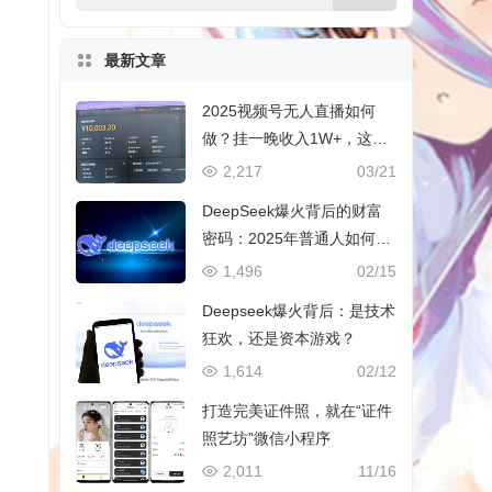
最新文章
2025视频号无人直播如何
做？挂一晚收入1W+，这份
教程，小白可做~
2,217
03/21
DeepSeek爆火背后的财富
密码：2025年普通人如何抓
住AI创业风口？
1,496
02/15
Deepseek爆火背后：是技术
狂欢，还是资本游戏？
1,614
02/12
打造完美证件照，就在“证件
照艺坊”微信小程序
2,011
11/16