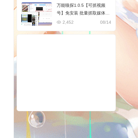
万能嗅探1.0.5【可抓视频
号】免安装 批量抓取媒体文
件
2,452
08/14