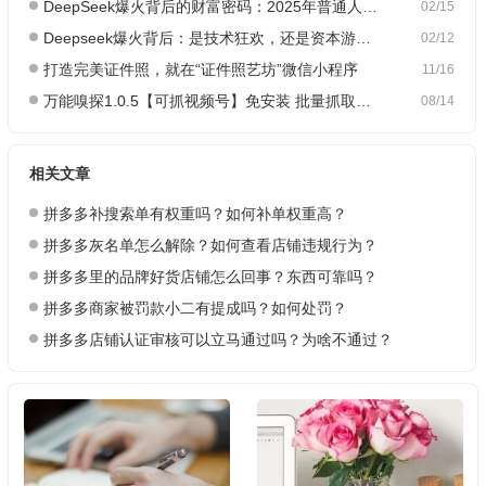
DeepSeek爆火背后的财富密码：2025年普通人如何抓住AI创业风口？
02/15
Deepseek爆火背后：是技术狂欢，还是资本游戏？
02/12
打造完美证件照，就在“证件照艺坊”微信小程序
11/16
万能嗅探1.0.5【可抓视频号】免安装 批量抓取媒体文件
08/14
相关文章
拼多多补搜索单有权重吗？如何补单权重高？
拼多多灰名单怎么解除？如何查看店铺违规行为？
拼多多里的品牌好货店铺怎么回事？东西可靠吗？
拼多多商家被罚款小二有提成吗？如何处罚？
拼多多店铺认证审核可以立马通过吗？为啥不通过？