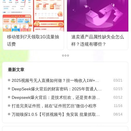
移动签到7天领取1G流量抽
速卖通产品属性缺失会怎么
话费
样？违规有哪些？
最新文章
2025视频号无人直播如何做？挂一晚收入1W+，这份教程，小白可做~
03/21
DeepSeek爆火背后的财富密码：2025年普通人如何抓住AI创业风口？
02/15
Deepseek爆火背后：是技术狂欢，还是资本游戏？
02/12
打造完美证件照，就在“证件照艺坊”微信小程序
11/16
万能嗅探1.0.5【可抓视频号】免安装 批量抓取媒体文件
08/14