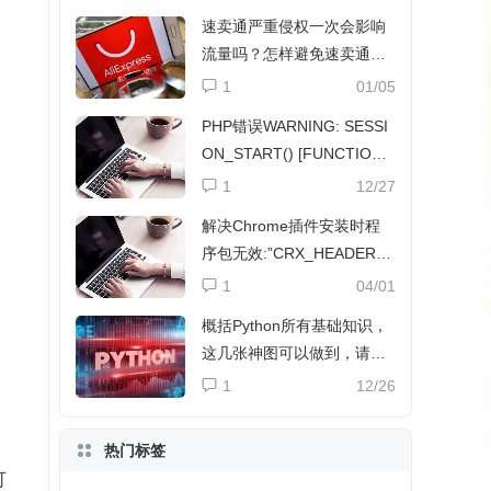
速卖通严重侵权一次会影响
流量吗？怎样避免速卖通侵
权？
1
01/05
PHP错误WARNING: SESSI
ON_START() [FUNCTION.
SESSION-START]解决方法
1
12/27
解决Chrome插件安装时程
序包无效:”CRX_HEADER_I
NVALID”
1
04/01
概括Python所有基础知识，
这几张神图可以做到，请收
下
1
12/26
热门标签
可