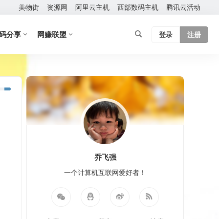
美物街
资源网
阿里云主机
西部数码主机
腾讯云活动
码分享
网赚联盟
登录
注册
乔飞强
一个计算机互联网爱好者！