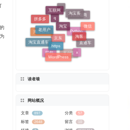
打
淘宝
老用户
淘宝客
淘客
互联网
https
微信
的
拼多多
x
g
淘宝直通车
WordPress
为
跨境电商
直通车
淘宝新店
q
红包
支付宝
Python
京东
读者墙
网站概况
文章
分类
897
57
标签
留言
2648
10