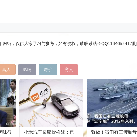
网络，仅供大家学习与参考，如有侵权，请联系站长QQ1134652417
富人
影响
房价
穷人
药味很
小米汽车回应价格战：已
骄傲！我们有三艘航母