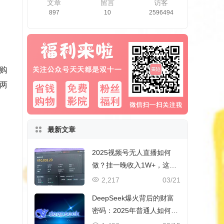
文章
留言
访客
897
10
2596494
购
两
最新文章
2025视频号无人直播如何
做？挂一晚收入1W+，这份
教程，小白可做~
2,217
03/21
DeepSeek爆火背后的财富
密码：2025年普通人如何抓
住AI创业风口？