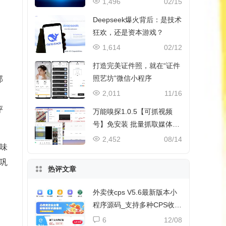
1,496
02/15
Deepseek爆火背后：是技术
狂欢，还是资本游戏？
1,614
02/12
打造完美证件照，就在“证件
照艺坊”微信小程序
部
2,011
11/16
评
万能嗅探1.0.5【可抓视频
号】免安装 批量抓取媒体文
件
2,452
08/14
味
巩
热评文章
外卖侠cps V5.6最新版本小
程序源码_支持多种CPS收益
和流量主收益
6
12/08