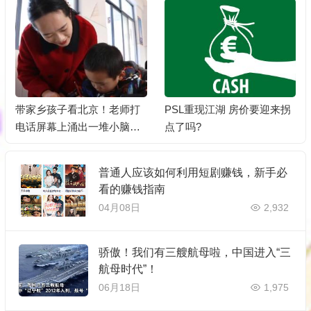
带家乡孩子看北京！老师打
PSL重现江湖 房价要迎来拐
电话屏幕上涌出一堆小脑
点了吗?
袋，眼睛登老圆
普通人应该如何利用短剧赚钱，新手必
看的赚钱指南
04月08日
2,932
骄傲！我们有三艘航母啦，中国进入“三
航母时代”！
06月18日
1,975