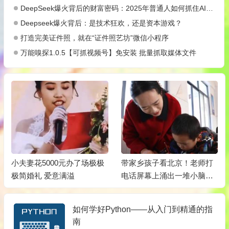
DeepSeek爆火背后的财富密码：2025年普通人如何抓住AI创业风口？
Deepseek爆火背后：是技术狂欢，还是资本游戏？
打造完美证件照，就在“证件照艺坊”微信小程序
万能嗅探1.0.5【可抓视频号】免安装 批量抓取媒体文件
小夫妻花5000元办了场极极
带家乡孩子看北京！老师打
极简婚礼 爱意满溢
电话屏幕上涌出一堆小脑
袋，眼睛登老圆
如何学好Python——从入门到精通的指
南