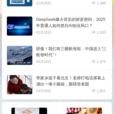
12月05日
1,389
DeepSeek爆火背后的财富密码：2025
年普通人如何抓住AI创业风口？
02月15日
1,500
骄傲！我们有三艘航母啦，中国进入“三
航母时代”！
06月18日
1,975
带家乡孩子看北京！老师打电话屏幕上
涌出一堆小脑袋，眼睛登老圆
03月09日
1,821