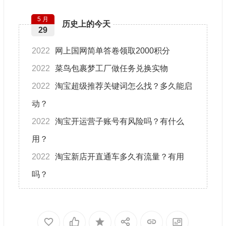
5 月
历史上的今天
29
2022
网上国‪网简单答‪卷领取2000积‪分
2022
菜‪鸟包裹梦工厂做任务兑‪换实‪物
2022
淘宝超级推荐关键词怎么找？多久能启
动？
2022
淘宝开运营子账号有风险吗？有什么
用？
2022
淘宝新店开直通车多久有流量？有用
吗？