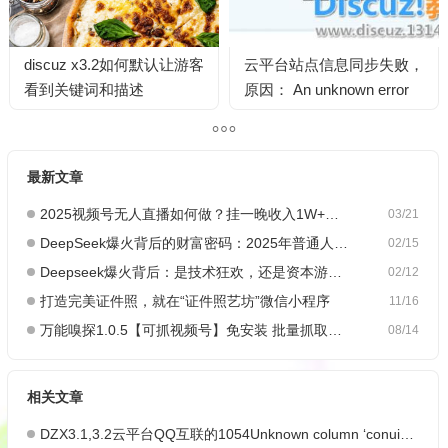
discuz x3.2如何默认让游客
云平台站点信息同步失败，
看到关键词和描述
原因： An unknown error
occurred. May be DNS
Error.
最新文章
2025视频号无人直播如何做？挂一晚收入1W+，这份教程，小白可做~
03/21
DeepSeek爆火背后的财富密码：2025年普通人如何抓住AI创业风口？
02/15
Deepseek爆火背后：是技术狂欢，还是资本游戏？
02/12
打造完美证件照，就在“证件照艺坊”微信小程序
11/16
万能嗅探1.0.5【可抓视频号】免安装 批量抓取媒体文件
08/14
相关文章
DZX3.1,3.2云平台QQ互联的1054Unknown column ‘conuintoken’ in ‘field list’ 解决…