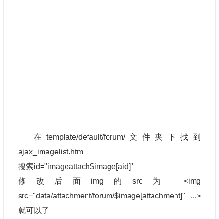
在template/default/forum/文件夹下找到
ajax_imagelist.htm
搜索id="imageattach$image[aid]"
修改后面img的src为 <img
src="data/attachment/forum/$image[attachment]" ...>
就可以了