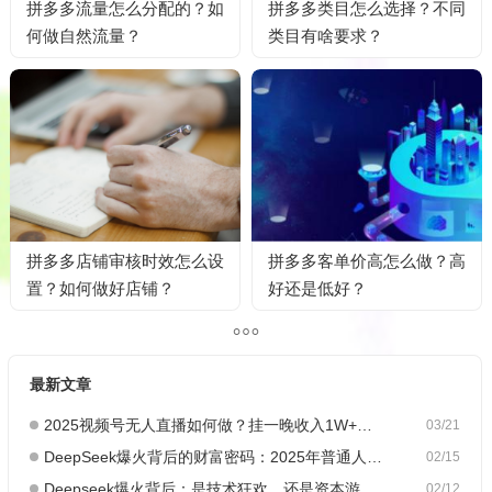
拼多多流量怎么分配的？如
拼多多类目怎么选择？不同
何做自然流量？
类目有啥要求？
拼多多店铺审核时效怎么设
拼多多客单价高怎么做？高
置？如何做好店铺？
好还是低好？
最新文章
2025视频号无人直播如何做？挂一晚收入1W+，这份教程，小白可做~
03/21
DeepSeek爆火背后的财富密码：2025年普通人如何抓住AI创业风口？
02/15
Deepseek爆火背后：是技术狂欢，还是资本游戏？
02/12