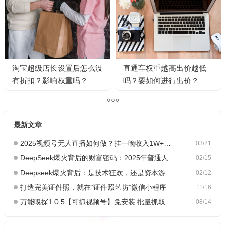
淘宝超级店长设置后怎么没
直通车权重越高出价越低
有折扣？影响权重吗？
吗？要如何进行出价？
最新文章
2025视频号无人直播如何做？挂一晚收入1W+，这份教程，小白可做~
03/21
DeepSeek爆火背后的财富密码：2025年普通人如何抓住AI创业风口？
02/15
Deepseek爆火背后：是技术狂欢，还是资本游戏？
02/12
打造完美证件照，就在“证件照艺坊”微信小程序
11/16
万能嗅探1.0.5【可抓视频号】免安装 批量抓取媒体文件
08/14