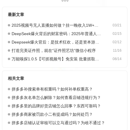
最新文章
2025视频号无人直播如何做？挂一晚收入1W+，这份教程，小白可做~
03/21
DeepSeek爆火背后的财富密码：2025年普通人如何抓住AI创业风口？
02/15
Deepseek爆火背后：是技术狂欢，还是资本游戏？
02/12
打造完美证件照，就在“证件照艺坊”微信小程序
11/16
万能嗅探1.0.5【可抓视频号】免安装 批量抓取媒体文件
08/14
相关文章
拼多多补搜索单有权重吗？如何补单权重高？
拼多多灰名单怎么解除？如何查看店铺违规行为？
拼多多里的品牌好货店铺怎么回事？东西可靠吗？
拼多多商家被罚款小二有提成吗？如何处罚？
拼多多店铺认证审核可以立马通过吗？为啥不通过？