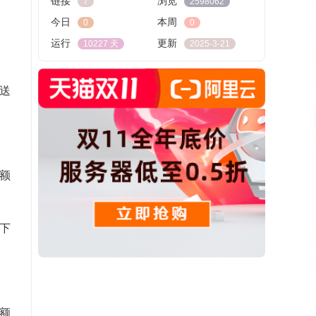
链接
浏览
7
2598062
今日
本周
0
0
运行
更新
10227 天
2025-3-21
送
额
下
额