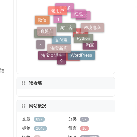
老用户
淘宝客
红包
直通车
拼多多
Python
微信
跨境电商
淘宝新店
淘客
x
q
WordPress
互联网
g
淘宝
https
淘宝直通车
支付宝
京东
和福
读者墙
网站概况
文章
分类
897
57
标签
留言
2648
10