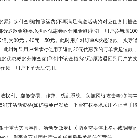
的累计实付金额(扣除运费)不再满足满送活动的对应任务门槛金
分退款金额要承担的优惠券的分摊金额(举例：用户参与满100
分别为30元，40元，50元。此时用户对订单A发起退款，实际
100]=28元)。此时如果用户继续对使用了返的20元优惠券的订单发起退款
的优惠券的分摊金额(举例中该金额为2元)原路退回到用户的支
)作废，用户下单无法使用。
合法权利、虚假交易、作弊、扰乱系统、实施网络攻击等)参与本
取消其活动资格(如优惠券已发放，平台有权要求采用不正当手段
不限于重大灾害事件、活动受政府机关指令需要停止举办或调整的
办的)，则平台不对因此产生的任何后果承担任何责任。