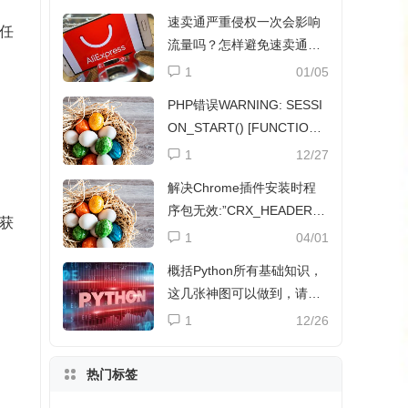
速卖通严重侵权一次会影响
任
流量吗？怎样避免速卖通侵
权？
1
01/05
PHP错误WARNING: SESSI
ON_START() [FUNCTION.
SESSION-START]解决方法
1
12/27
解决Chrome插件安装时程
序包无效:”CRX_HEADER_I
获
NVALID”
1
04/01
概括Python所有基础知识，
这几张神图可以做到，请收
下
1
12/26
热门标签