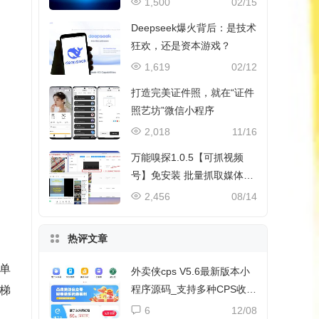
1,500
02/15
Deepseek爆火背后：是技术
狂欢，还是资本游戏？
1,619
02/12
打造完美证件照，就在“证件
照艺坊”微信小程序
2,018
11/16
万能嗅探1.0.5【可抓视频
号】免安装 批量抓取媒体文
件
2,456
08/14
热评文章
单
外卖侠cps V5.6最新版本小
程序源码_支持多种CPS收益
梯
和流量主收益
6
12/08