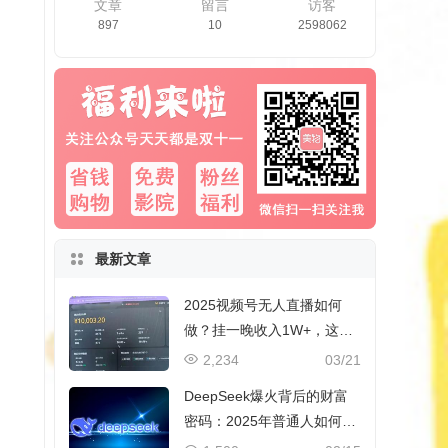
文章
留言
访客
897
10
2598062
最新文章
2025视频号无人直播如何
做？挂一晚收入1W+，这份
教程，小白可做~
2,234
03/21
DeepSeek爆火背后的财富
密码：2025年普通人如何抓
住AI创业风口？