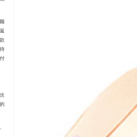
额
返
退款
，待
付
次
的
、