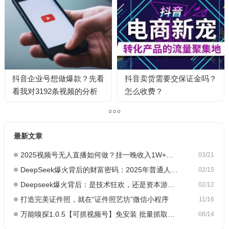
抖音企业号想做爆款？先看
抖音卖货需要交保证金吗？
看我对3192条视频的分析
怎么收费？
最新文章
2025视频号无人直播如何做？挂一晚收入1W+，这份教程，小白可做~
03/21
DeepSeek爆火背后的财富密码：2025年普通人如何抓住AI创业风口？
02/15
Deepseek爆火背后：是技术狂欢，还是资本游戏？
02/12
打造完美证件照，就在“证件照艺坊”微信小程序
11/16
万能嗅探1.0.5【可抓视频号】免安装 批量抓取媒体文件
08/14