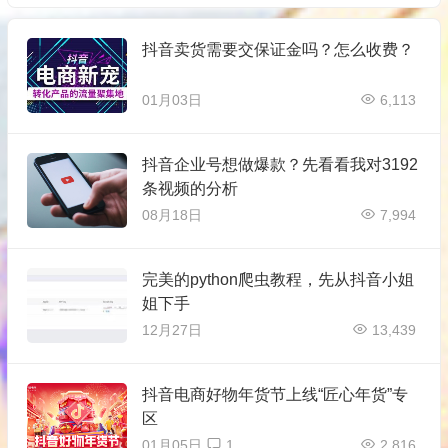
抖音卖货需要交保证金吗？怎么收费？
01月03日
6,113
抖音企业号想做爆款？先看看我对3192
条视频的分析
08月18日
7,994
完美的python爬虫教程，先从抖音小姐
姐下手
12月27日
13,439
抖音电商好物年货节上线“匠心年货”专
区
01月05日
1
2,816