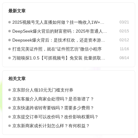
最新文章
2025视频号无人直播如何做？挂一晚收入1W+，这份教程，小白可做~
03/21
DeepSeek爆火背后的财富密码：2025年普通人如何抓住AI创业风口？
02/15
Deepseek爆火背后：是技术狂欢，还是资本游戏？
02/12
打造完美证件照，就在“证件照艺坊”微信小程序
11/16
万能嗅探1.0.5【可抓视频号】免安装 批量抓取媒体文件
08/14
相关文章
京东部分人领10元无门槛支付券
京东客服介入商家会处理吗？是否靠谱了？
京东快递跨省转寄要钱吗？需要多少费用？
京东提交订单可以改价吗？改价影响权重吗？
京东新商家成长计划怎么样？有何权益？