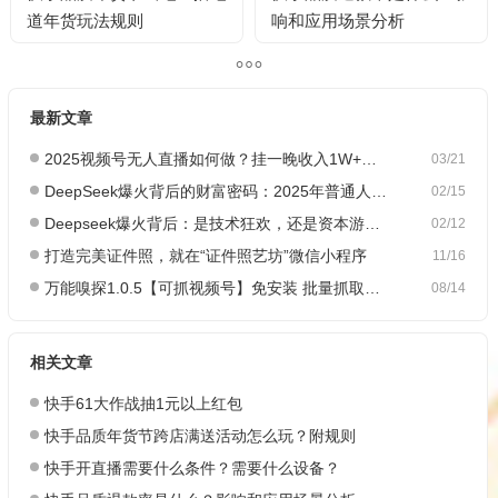
道年货玩法规则
响和应用场景分析
最新文章
2025视频号无人直播如何做？挂一晚收入1W+，这份教程，小白可做~
03/21
DeepSeek爆火背后的财富密码：2025年普通人如何抓住AI创业风口？
02/15
Deepseek爆火背后：是技术狂欢，还是资本游戏？
02/12
打造完美证件照，就在“证件照艺坊”微信小程序
11/16
万能嗅探1.0.5【可抓视频号】免安装 批量抓取媒体文件
08/14
相关文章
快‪手61大‪作‪战抽1元以上红‪包
快手品质年货节跨店满送活动怎么玩？附规则
快手开直播需要什么条件？需要什么设备？