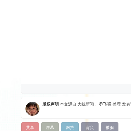
版权声明
本文源自
大皖新闻
，
乔飞强
整理 发表于
共享
屏幕
网贷
背负
被骗