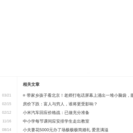
相关文章
带家乡孩子看北京！老师打电话屏幕上涌出一堆小脑袋，眼睛登老
03/21
房价下跌：富人与穷人，谁将更受影响？
02/15
小米汽车回应价格战：已做充分准备
02/12
中小学每节课间应安排学生走出教室
11/16
小夫妻花5000元办了场极极极简婚礼 爱意满溢
08/14