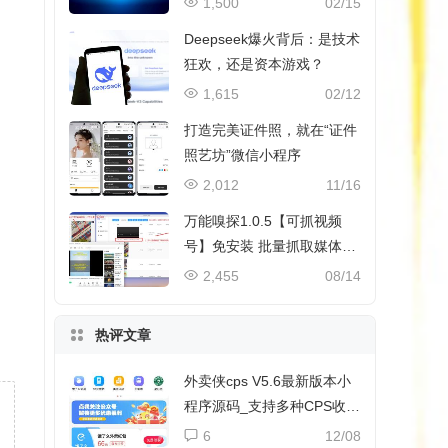
1,500
02/15
Deepseek爆火背后：是技术
狂欢，还是资本游戏？
1,615
02/12
打造完美证件照，就在“证件
照艺坊”微信小程序
2,012
11/16
万能嗅探1.0.5【可抓视频
号】免安装 批量抓取媒体文
件
2,455
08/14
热评文章
外卖侠cps V5.6最新版本小
程序源码_支持多种CPS收益
和流量主收益
6
12/08