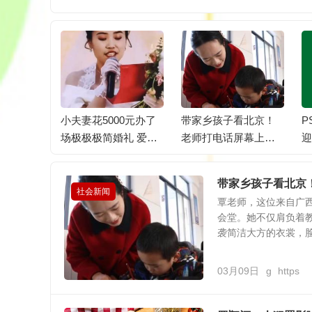
课间应安
小夫妻花5000元办了
带家乡孩子看北京！
P
教室
场极极极简婚礼 爱意
老师打电话屏幕上涌
迎
满溢
出一堆小脑袋，眼睛
登老圆
带家乡孩子看北京
社会新闻
覃老师，这位来自广
会堂。她不仅肩负着
袭简洁大方的衣裳，脸上
03月09日
g
https