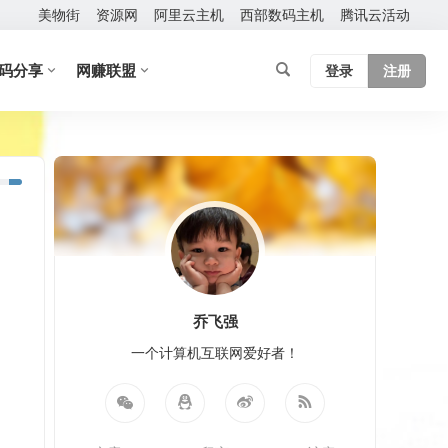
美物街
资源网
阿里云主机
西部数码主机
腾讯云活动
码分享
网赚联盟
登录
注册
乔飞强
一个计算机互联网爱好者！