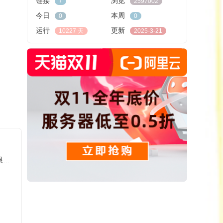
链接
浏览
7
2597002
今日
本周
0
0
运行
更新
10227 天
2025-3-21
圆