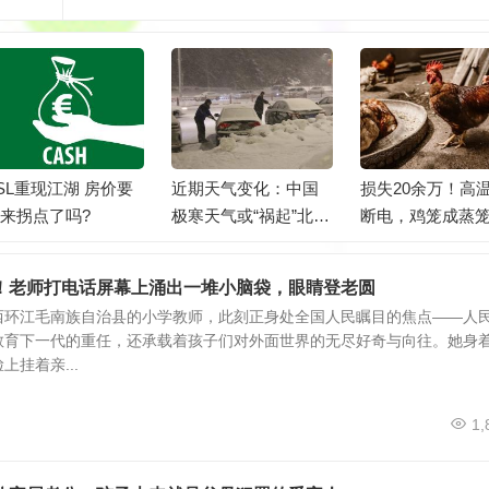
SL重现江湖 房价要
近期天气变化：中国
损失20余万！高
来拐点了吗?
极寒天气或“祸起”北极
断电，鸡笼成蒸
变暖
死4000只鸡！
！老师打电话屏幕上涌出一堆小脑袋，眼睛登老圆
西环江毛南族自治县的小学教师，此刻正身处全国人民瞩目的焦点——人
教育下一代的重任，还承载着孩子们对外面世界的无尽好奇与向往。她身
挂着亲...
1,