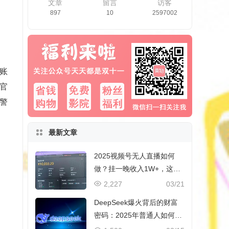
文章
留言
访客
897
10
2597002
账
官
警
最新文章
2025视频号无人直播如何
做？挂一晚收入1W+，这份
教程，小白可做~
2,227
03/21
DeepSeek爆火背后的财富
密码：2025年普通人如何抓
住AI创业风口？