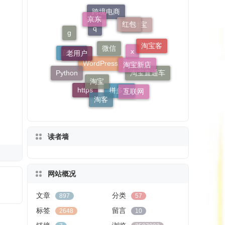
京东
微信
红包
老用户
跨境电商
淘宝新店
g
淘宝客
淘宝
支付宝
Python
q
互联网
直通车
淘客
淘宝直通车
x
https
WordPress
拼多多
读者墙
网站概况
文章
分类
897
57
标签
留言
2648
10