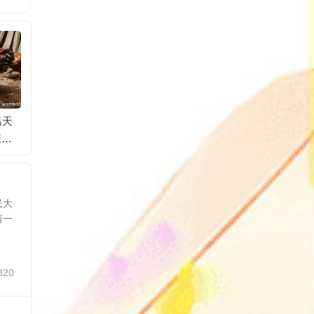
温天
三伏天为啥是减肥的
日媒：东京市中心发
房价下
笼热
好时候？因为夏天身
生爆炸致4人受伤，碎
人，谁
体新陈代谢加快
玻璃散落在附近街道
民大
着一
820