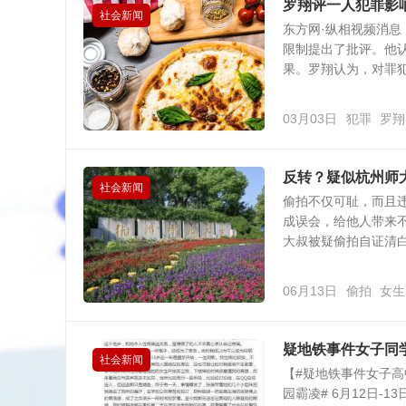
罗翔评一人犯罪影
社会新闻
东方网·纵相视频消息
限制提出了批评。他
果。罗翔认为，对罪犯子
03月03日
犯罪
罗翔
反转？疑似杭州师
社会新闻
偷拍不仅可耻，而且
成误会，给他人带来
大叔被疑偷拍自证清白后
06月13日
偷拍
女生
疑地铁事件女子同
社会新闻
【#疑地铁事件女子高
园霸凌# 6月12日