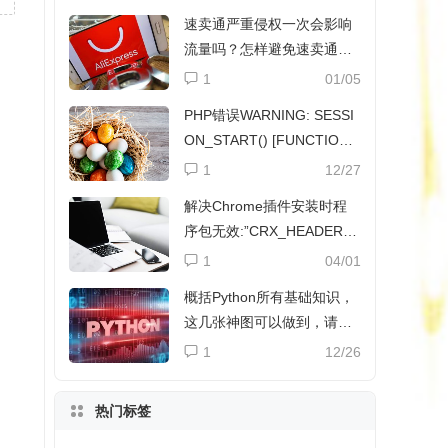
速卖通严重侵权一次会影响
流量吗？怎样避免速卖通侵
权？
1
01/05
PHP错误WARNING: SESSI
ON_START() [FUNCTION.
SESSION-START]解决方法
1
12/27
解决Chrome插件安装时程
序包无效:”CRX_HEADER_I
NVALID”
1
04/01
概括Python所有基础知识，
这几张神图可以做到，请收
下
1
12/26
热门标签