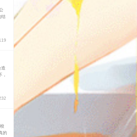
公
的结
119
会造
不，
232
其校
真的