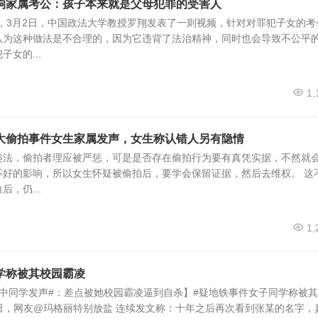
响家属考公：孩子本来就是父母犯罪的受害人
，3月2日，中国政法大学教授罗翔发表了一则视频，针对对罪犯子女的考
认为这种做法是不合理的，因为它违背了法治精神，同时也会导致不公平
女的...
1,
大偷拍事件女生家属发声，女生称认错人另有隐情
违法，偷拍者理应被严惩，可是是否存在偷拍行为要有真凭实据，不然就
不好的影响，所以女生怀疑被偷拍后，要学会保留证据，然后去维权。 这
，仍...
1,
学称被其校园霸凌
中同学发声#：差点被她校园霸凌逼到自杀】#疑地铁事件女子同学称被
-13日，网友@玛格丽特别放盐 连续发文称：十年之后再次看到张某的名字，