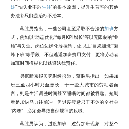
娃
”“怕失业不敢
生娃
”的根本原因，提升生育率的其他
办法都只能是治标不治本。
蒋胜男指出，一些公司甚至采取不合法的
加班
方
式，例如以“动态优化”“每月KPI增长”等以无限制的“业
绩”与失业、岗位边缘化等挂钩，让职工“自愿加班”“避
峰下班”等手段，不但逃避加班费用支付，更将劳动者
加班时间模糊化以逃避法律责任。
另据新京报贝壳财经报道，蒋胜男指出，如果加
班三至四小时乃至更长，于一些大城市的劳动者而
言，则是生活调整时间甚至睡眠时间都被吞噬。短期
看是加快马力往前冲，但过度疲惫只干不休的全社会
“内卷”，必须会导致自然规律的反噬。
蒋胜男认为，过度加班、过劳加班现象，对整个