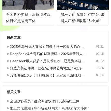
全国政协委员：建议调整双
加班文化退潮？字节等互联
休日试点隔周三休
网大厂相继取消“大小周”
最新文章
2025视频号无人直播如何做？挂一晚收入1W+，这份教程，小白可做~
03/21
DeepSeek爆火背后的财富密码：2025年普通人如何抓住AI创业风口？
02/15
Deepseek爆火背后：是技术狂欢，还是资本游戏？
02/12
打造完美证件照，就在“证件照艺坊”微信小程序
11/16
万能嗅探1.0.5【可抓视频号】免安装 批量抓取媒体文件
08/14
相关文章
全国政协委员：建议调整双休日试点隔周三休
加班文化退潮？字节等互联网大厂相继取消“大小周”