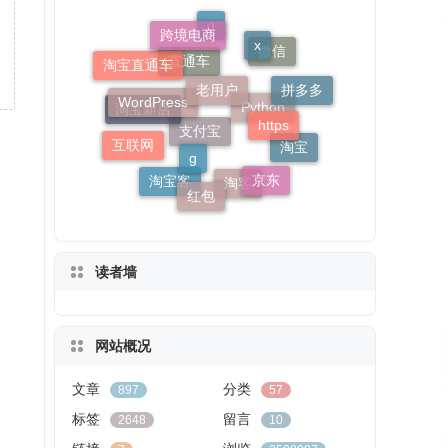
老用户
跨境电商
x
WordPress
https
q
g
淘宝直通车
拼多多
微信
互联网
京东
直通车
红包
淘宝新店
淘宝
Python
淘宝客
支付宝
淘客
读者墙
网站概况
文章
分类
897
57
标签
留言
2648
10