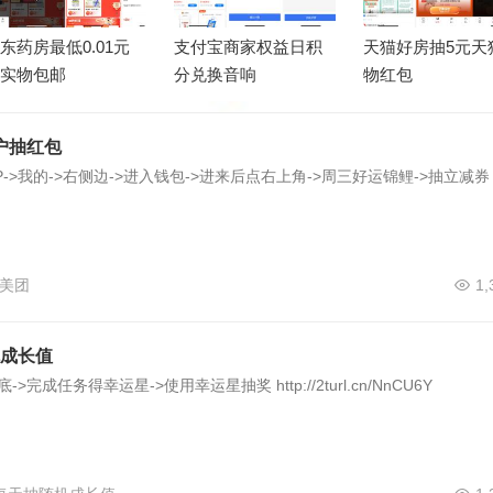
东药房最低0.01元
支付宝商家权益日积
天猫好房抽5元天
实物包邮
分兑换音响
物红包
户抽红包
->我的->右侧边->进入钱包->进来后点右上角->周三好运锦鲤->抽立减券
美团
1,
机成长值
>完成任务得幸运星->使用幸运星抽奖 http://2turl.cn/NnCU6Y