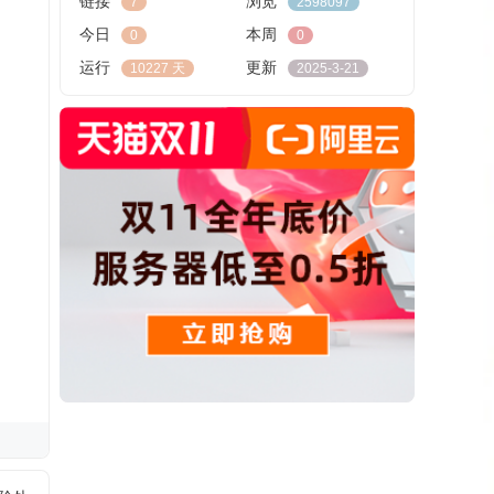
链接
浏览
7
2598097
今日
本周
0
0
运行
更新
10227 天
2025-3-21