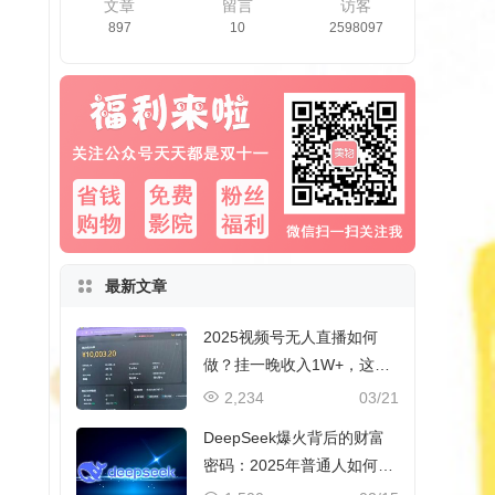
文章
留言
访客
897
10
2598097
最新文章
2025视频号无人直播如何
做？挂一晚收入1W+，这份
教程，小白可做~
2,234
03/21
DeepSeek爆火背后的财富
密码：2025年普通人如何抓
住AI创业风口？