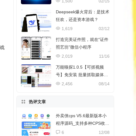
1,500
02/15
Deepseek爆火背后：是技术
狂欢，还是资本游戏？
1,619
02/12
打造完美证件照，就在“证件
照艺坊”微信小程序
游戏
2,019
11/16
万能嗅探1.0.5【可抓视频
号】免安装 批量抓取媒体文
件
2,456
08/14
热评文章
外卖侠cps V5.6最新版本小
程序源码_支持多种CPS收益
和流量主收益
6
12/08