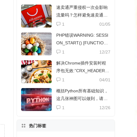
速卖通严重侵权一次会影响
流量吗？怎样避免速卖通侵
权？
1
01/05
PHP错误WARNING: SESSI
ON_START() [FUNCTION.
SESSION-START]解决方法
1
12/27
解决Chrome插件安装时程
序包无效:”CRX_HEADER_I
NVALID”
1
04/01
概括Python所有基础知识，
这几张神图可以做到，请收
下
1
12/26
热门标签