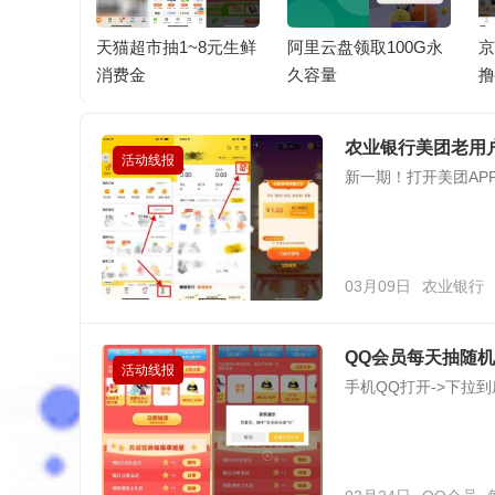
比拼每天
天猫超市抽1~8元生鲜
阿里云盘领取100G永
京
消费金
久容量
撸
农业银行美团老用
活动线报
新一期！打开美团APP
03月09日
农业银行
QQ会员每天抽随
活动线报
手机QQ打开->下拉到底-