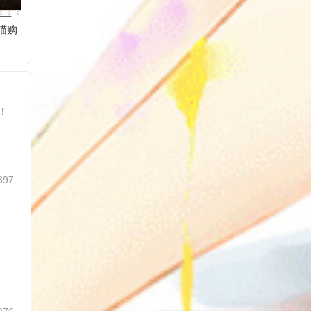
猫购
免费领取麦当劳免费
工银瑞信十月礼遇抽
京东部
券
随机红包
门槛支
！
397