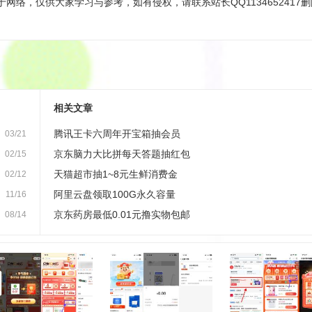
网络，仅供大家学习与参考，如有侵权，请联系站长QQ1134652417
相关文章
腾讯王卡六周年开宝箱抽会员
03/21
京东脑力大比拼每天答题抽红包
02/15
天猫超市抽1~8元生鲜消费金
02/12
阿里云盘领取100G永久容量
11/16
京东药房最低0.01元撸实物包邮
08/14