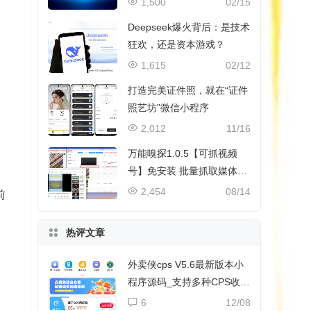
1,500
02/15
Deepseek爆火背后：是技术
狂欢，还是资本游戏？
1,615
02/12
打造完美证件照，就在“证件
照艺坊”微信小程序
2,012
11/16
万能嗅探1.0.5【可抓视频
号】免安装 批量抓取媒体文
件
2,454
08/14
前
热评文章
外卖侠cps V5.6最新版本小
程序源码_支持多种CPS收益
和流量主收益
6
12/08