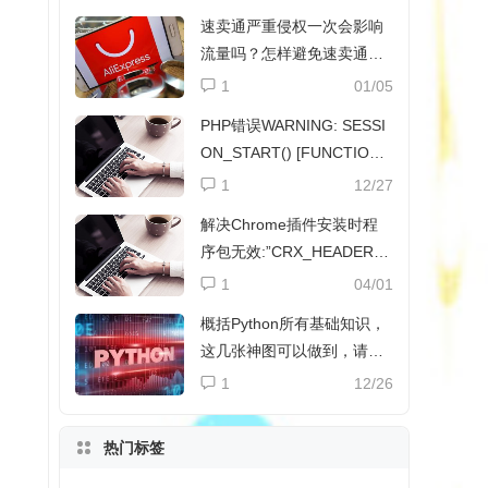
速卖通严重侵权一次会影响
流量吗？怎样避免速卖通侵
权？
1
01/05
PHP错误WARNING: SESSI
ON_START() [FUNCTION.
SESSION-START]解决方法
1
12/27
解决Chrome插件安装时程
序包无效:”CRX_HEADER_I
NVALID”
1
04/01
概括Python所有基础知识，
这几张神图可以做到，请收
下
1
12/26
热门标签