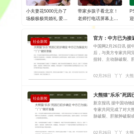
课间应安
小夫妻花5000元办了
带家乡孩子看北京！
P
教室
场极极极简婚礼 爱意
老师打电话屏幕上涌
迎
满溢
出一堆小脑袋，眼睛
登老圆
官方：中方已为接
社会新闻
中国网2月26日讯 
后，与美方专家共同完
扭转、主动脉破裂、肝脓
02月26日
丫丫
大熊
大熊猫“乐乐”死因
社会新闻
新京报讯 据中国动
专家共同完成了对大熊
脉破裂、肝脓肿破裂或大
02月26日
丫丫
大熊