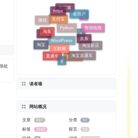
Python
https
老用户
淘客
京东
淘宝客
微信
互联网
跨境电商
q
淘宝
支付宝
淘宝直通车
g
红包
淘宝新店
x
直通车
WordPress
拼多多
删除处
读者墙
网站概况
文章
分类
897
57
标签
留言
2648
10