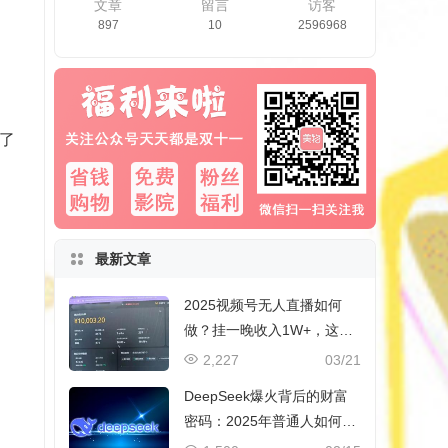
文章
留言
访客
897
10
2596968
了
最新文章
2025视频号无人直播如何
做？挂一晚收入1W+，这份
教程，小白可做~
2,227
03/21
DeepSeek爆火背后的财富
密码：2025年普通人如何抓
住AI创业风口？