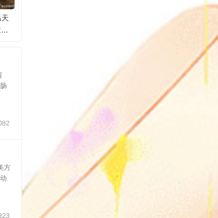
温天
三伏天为啥是减肥的
日媒：东京市中心发
房价下
笼热
好时候？因为夏天身
生爆炸致4人受伤，碎
人，谁
体新陈代谢加快
玻璃散落在附近街道
园
如肠
082
美方
主动
923