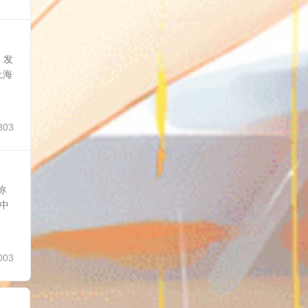
。发
上海
803
称
中
003