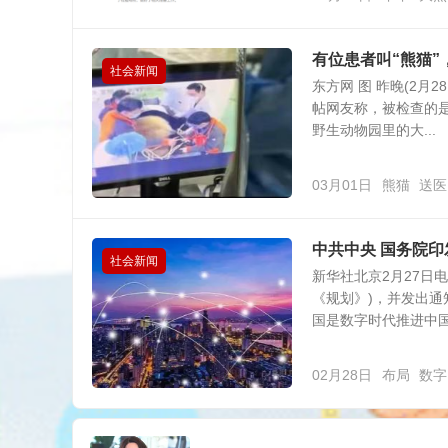
有位患者叫“熊猫
社会新闻
东方网 图 昨晚(2月
帖网友称，被检查的
野生动物园里的大...
03月01日
熊猫
送医
中共中央 国务院
社会新闻
新华社北京2月27日
《规划》)，并发出通
国是数字时代推进中国式
02月28日
布局
数字