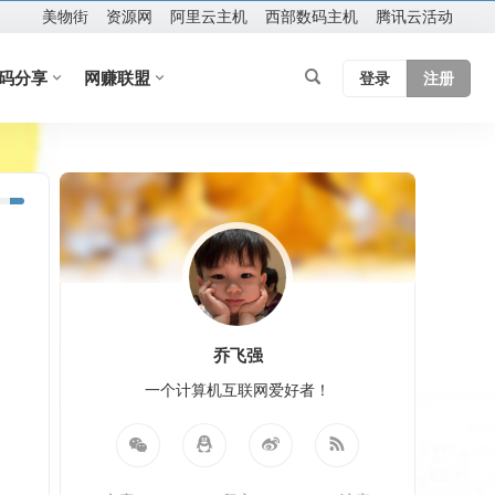
美物街
资源网
阿里云主机
西部数码主机
腾讯云活动
码分享
网赚联盟
登录
注册
乔飞强
一个计算机互联网爱好者！