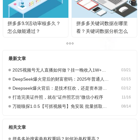
拼多多9.9活动审核多久？
拼多多关键词数据在哪里
怎么做能通过？
看？关键词数据分析怎么
做？
最新文章
2025视频号无人直播如何做？挂一晚收入1W+，这份教程，小白可做~
03/21
DeepSeek爆火背后的财富密码：2025年普通人如何抓住AI创业风口？
02/15
Deepseek爆火背后：是技术狂欢，还是资本游戏？
02/12
打造完美证件照，就在“证件照艺坊”微信小程序
11/16
万能嗅探1.0.5【可抓视频号】免安装 批量抓取媒体文件
08/14
相关文章
拼多多补搜索单有权重吗？如何补单权重高？