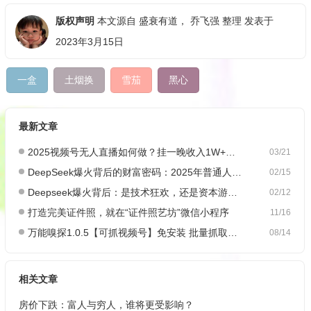
版权声明
本文源自
盛衰有道
，
乔飞强
整理 发表于
2023年3月15日
一盒
土烟换
雪茄
黑心
最新文章
2025视频号无人直播如何做？挂一晚收入1W+，这份教程，小白可做~
03/21
DeepSeek爆火背后的财富密码：2025年普通人如何抓住AI创业风口？
02/15
Deepseek爆火背后：是技术狂欢，还是资本游戏？
02/12
打造完美证件照，就在“证件照艺坊”微信小程序
11/16
万能嗅探1.0.5【可抓视频号】免安装 批量抓取媒体文件
08/14
相关文章
房价下跌：富人与穷人，谁将更受影响？