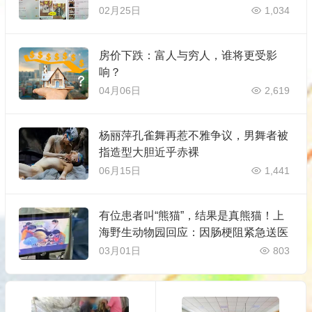
02月25日
1,034
房价下跌：富人与穷人，谁将更受影
响？
04月06日
2,619
杨丽萍孔雀舞再惹不雅争议，男舞者被
指造型大胆近乎赤裸
06月15日
1,441
有位患者叫“熊猫”，结果是真熊猫！上
海野生动物园回应：因肠梗阻紧急送医
03月01日
803