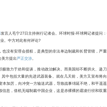
部
发言人毛宁27日主持例行记者会。环球时报-环球网记者提问：
业。中方对此有何评论?
，也没有安理会授权，是典型的非法单边制裁和长臂管辖，严重
向美方提出
严正
交涉
。
积极致力于劝和促谈，推动政治解决。而美国却不断拱火、递刀
助，其中包括大量的先进武器装备。就在几天前，美方又宣布将向
边变本加厉，向冲突一方输送武器，导致战事绵延不绝，和平遥遥
假信息，借机无端制裁中国企业，这是赤裸裸的霸凌行径和双重