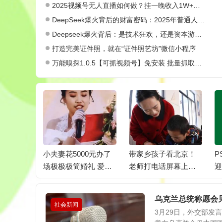
2025视频号无人直播如何做？挂一晚收入1W+，这份教程，小白可做~
DeepSeek爆火背后的财富密码：2025年普通人如何抓住AI创业风口？
Deepseek爆火背后：是技术狂欢，还是资本游戏？
打造完美证件照，就在“证件照艺坊”微信小程序
万能嗅探1.0.5【可抓视频号】免安装 批量抓取媒体文件
课间应安
小夫妻花5000元办了
带家乡孩子看北京！
P
教室
场极极极简婚礼 爱意
老师打电话屏幕上涌
迎
满溢
出一堆小脑袋，眼睛
登老圆
乌克兰总统称愿会
社会新闻
3月29日，外交部发