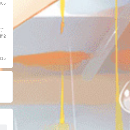
905
上了
定论
815