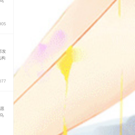
乌
905
部发
机构
077
他愿
乌