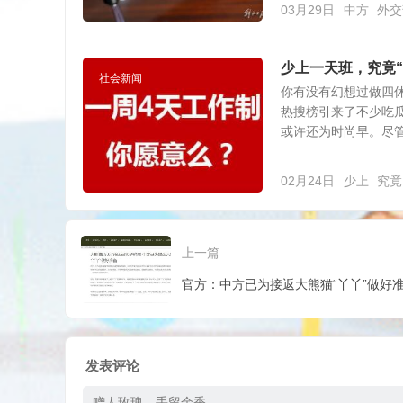
03月29日
中方
外交
少上一天班，究竟“
社会新闻
你有没有幻想过做四休
热搜榜引来了不少吃
或许还为时尚早。尽管在
02月24日
少上
究竟
上一篇
官方：中方已为接返大熊猫“丫丫”做好
发表评论