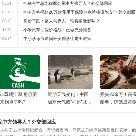
乌克兰总统称愿会见中方领导人？外交部回应
03/21
中方将捐款20万欧元用于保障乌克兰核设施安全 外交部回
02/15
房价下跌：富人与穷人，谁将更受影响？
02/12
小米汽车回应价格战：已做充分准备
11/16
中小学每节课间应安排学生走出教室
08/14
SL重现江湖 房价要
近期天气变化：中国
损失20余万！高
来拐点了吗?
极寒天气或“祸起”北极
断电，鸡笼成蒸
变暖
死4000只鸡！
见中方领导人？外交部回应
言人毛宁主持例行记者会。有记者提问，乌克兰总统泽连斯基近日表示，