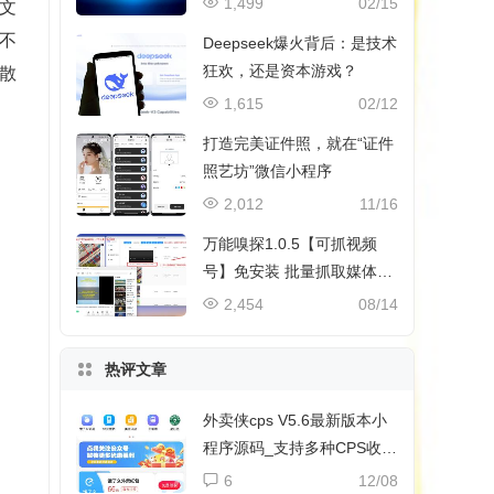
1,499
02/15
文
不
Deepseek爆火背后：是技术
狂欢，还是资本游戏？
散
1,615
02/12
打造完美证件照，就在“证件
照艺坊”微信小程序
2,012
11/16
万能嗅探1.0.5【可抓视频
号】免安装 批量抓取媒体文
件
2,454
08/14
热评文章
外卖侠cps V5.6最新版本小
程序源码_支持多种CPS收益
和流量主收益
6
12/08