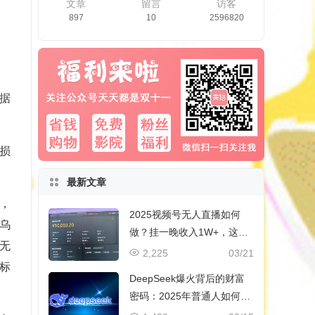
文章
留言
访客
897
10
2596820
据
损
最新文章
，
2025视频号无人直播如何
乌
做？挂一晚收入1W+，这份
无
教程，小白可做~
2,225
03/21
标
DeepSeek爆火背后的财富
密码：2025年普通人如何抓
住AI创业风口？