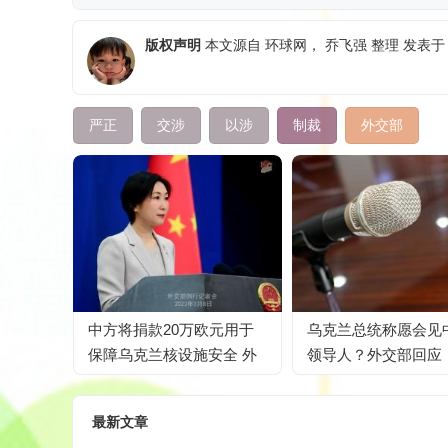
版权声明
本文源自
环球网
，
乔飞强
整理 发表于 
严正
交涉
以涉
制裁
外交部
中方将捐款20万欧元用于
乌克兰总统称愿会见
保障乌克兰核设施安全 外
领导人？外交部回应
交部回应
最新文章