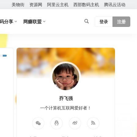
美物街
资源网
阿里云主机
西部数码主机
腾讯云活动
码分享
网赚联盟
登录
注册
乔飞强
一个计算机互联网爱好者！