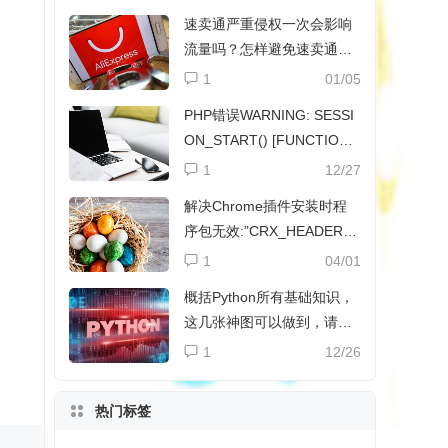
速卖通严重侵权一次会影响
流量吗？怎样避免速卖通侵
权？
1
01/05
PHP错误WARNING: SESSI
ON_START() [FUNCTION.
SESSION-START]解决方法
1
12/27
解决Chrome插件安装时程
序包无效:”CRX_HEADER_I
NVALID”
1
04/01
概括Python所有基础知识，
这几张神图可以做到，请收
下
1
12/26
热门标签