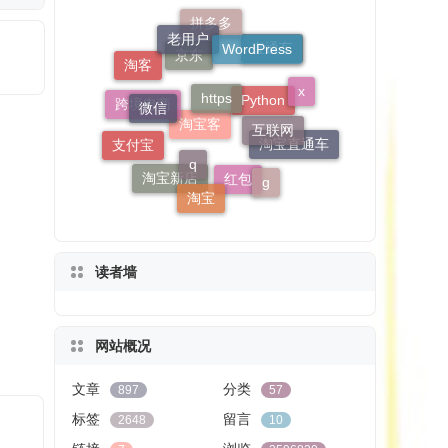
老用户
https
WordPress
微信
拼多多
互联网
淘客
x
q
直通车
支付宝
京东
g
跨境电商
淘宝
淘宝直通车
Python
淘宝新店
淘宝客
红包
读者墙
网站概况
文章
分类
897
57
标签
留言
2648
10