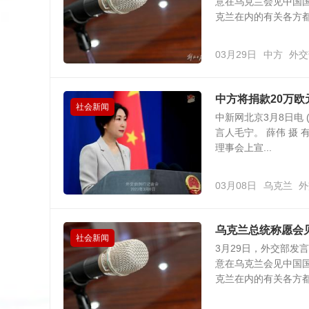
意在乌克兰会见中国
克兰在内的有关各方都保
03月29日
中方
外交
中方将捐款20万欧
社会新闻
中新网北京3月8日电 
言人毛宁。 薛伟 摄
理事会上宣...
03月08日
乌克兰
外
乌克兰总统称愿会
社会新闻
3月29日，外交部发
意在乌克兰会见中国
克兰在内的有关各方都保