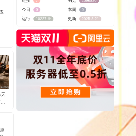
链接
浏览
7
2596820
今日
本周
0
0
应
运行
更新
10227 天
2025-3-21
温天
三伏天为啥是减肥的
日媒：东京市中心发
房价下
笼热
好时候？因为夏天身
生爆炸致4人受伤，碎
人，谁
体新陈代谢加快
玻璃散落在附近街道
他愿