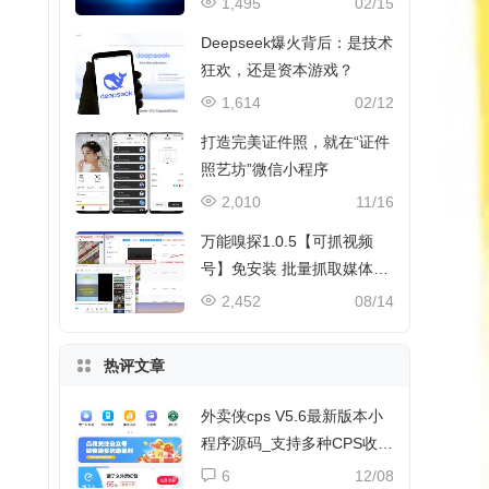
1,495
02/15
Deepseek爆火背后：是技术
狂欢，还是资本游戏？
1,614
02/12
打造完美证件照，就在“证件
照艺坊”微信小程序
2,010
11/16
万能嗅探1.0.5【可抓视频
号】免安装 批量抓取媒体文
件
2,452
08/14
热评文章
外卖侠cps V5.6最新版本小
程序源码_支持多种CPS收益
和流量主收益
6
12/08