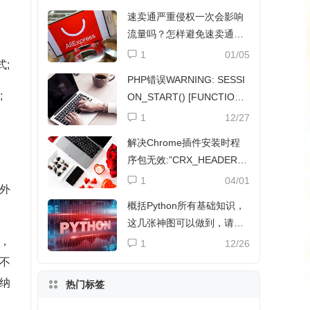
速卖通严重侵权一次会影响
流量吗？怎样避免速卖通侵
权？
1
01/05
;
PHP错误WARNING: SESSI
;
ON_START() [FUNCTION.
SESSION-START]解决方法
1
12/27
解决Chrome插件安装时程
序包无效:”CRX_HEADER_I
NVALID”
1
04/01
外
概括Python所有基础知识，
这几张神图可以做到，请收
下
，
1
12/26
不
纳
热门标签