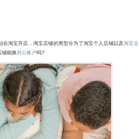
始在淘宝开店，淘宝店铺的类型分为了淘宝个人店铺以及
淘宝企
店铺能换
对公账户
吗?