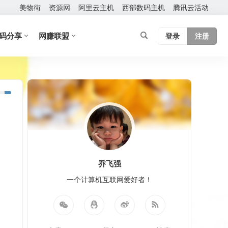
美物街
资源网
阿里云主机
西部数码主机
腾讯云活动
码分享
网赚联盟
登录
注册
乔飞强
一个计算机互联网爱好者！