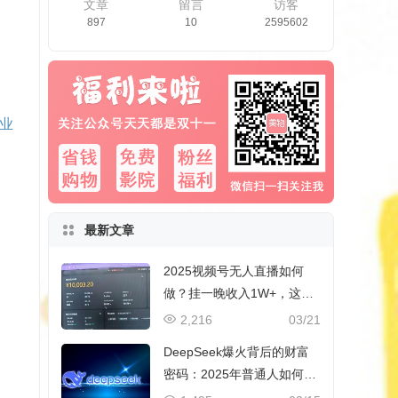
文章
留言
访客
897
10
2595602
业
最新文章
2025视频号无人直播如何
做？挂一晚收入1W+，这份
教程，小白可做~
2,216
03/21
DeepSeek爆火背后的财富
密码：2025年普通人如何抓
住AI创业风口？