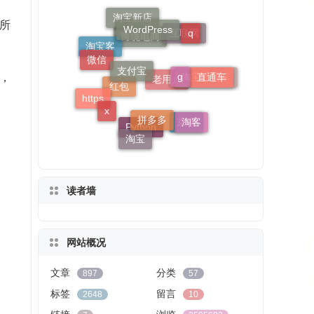
WordPress
支付宝
所
g
q
淘宝新店
微信
拼多多
直通车
x
互联网
，
淘宝客
淘客
跨境电商
https
淘宝直通车
淘宝
京东
红包
老用户
Python
读者墙
网站概况
文章
分类
897
57
标签
留言
2648
10