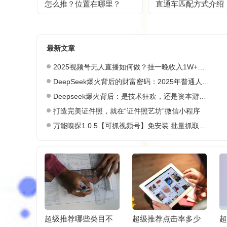
怎么推？位置在哪里？
直通车匹配方式介绍
最新文章
2025视频号无人直播如何做？挂一晚收入1W+，这份教程，小白可做~
DeepSeek爆火背后的财富密码：2025年普通人如何抓住AI创业风口？
Deepseek爆火背后：是技术狂欢，还是资本游戏？
打造完美证件照，就在“证件照艺坊”微信小程序
万能嗅探1.0.5【可抓视频号】免安装 批量抓取媒体文件
怎么联系
超级推荐哪些类目不
超级推荐点击率多少