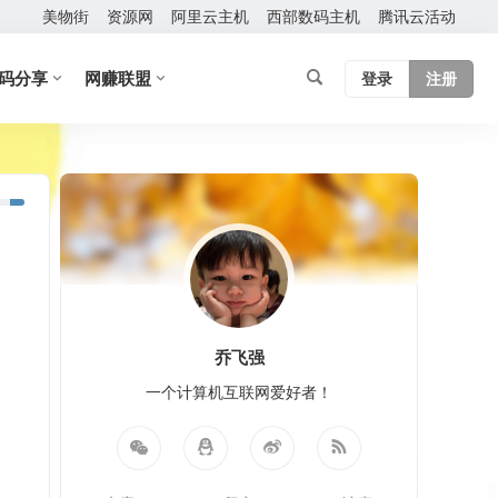
美物街
资源网
阿里云主机
西部数码主机
腾讯云活动
码分享
网赚联盟
登录
注册
乔飞强
一个计算机互联网爱好者！