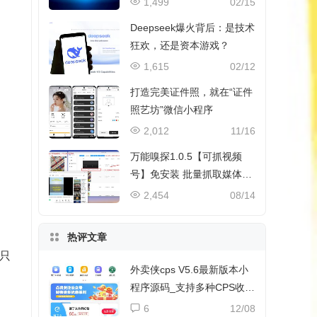
1,499
02/15
Deepseek爆火背后：是技术
狂欢，还是资本游戏？
1,615
02/12
打造完美证件照，就在“证件
照艺坊”微信小程序
2,012
11/16
万能嗅探1.0.5【可抓视频
号】免安装 批量抓取媒体文
件
2,454
08/14
热评文章
只
外卖侠cps V5.6最新版本小
程序源码_支持多种CPS收益
和流量主收益
6
12/08