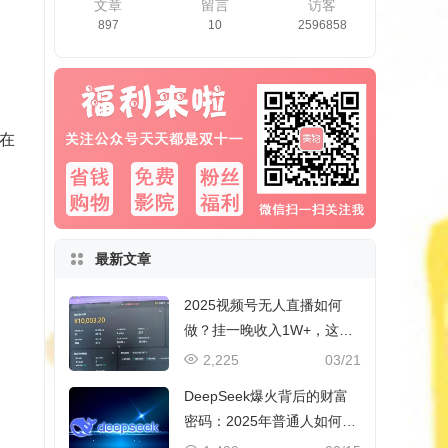
文章
留言
访客
897
10
2596858
在
最新文章
2025视频号无人直播如何
做？挂一晚收入1W+，这份
教程，小白可做~
2,225
03/21
DeepSeek爆火背后的财富
密码：2025年普通人如何抓
住AI创业风口？