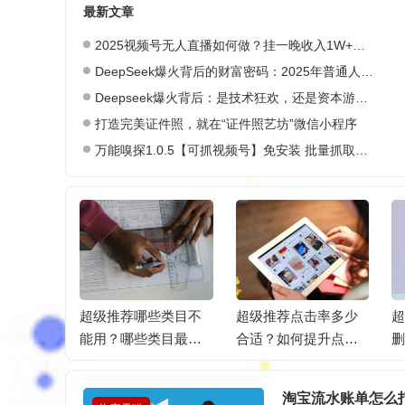
最新文章
2025视频号无人直播如何做？挂一晚收入1W+，这份教程，小白可做~
DeepSeek爆火背后的财富密码：2025年普通人如何抓住AI创业风口？
Deepseek爆火背后：是技术狂欢，还是资本游戏？
打造完美证件照，就在“证件照艺坊”微信小程序
万能嗅探1.0.5【可抓视频号】免安装 批量抓取媒体文件
怎么联系
超级推荐哪些类目不
超级推荐点击率多少
违规佣金
能用？哪些类目最合
合适？如何提升点击
适？
率？
淘宝流水账单怎么