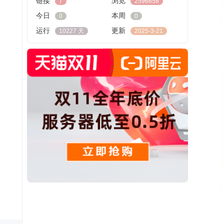
链接
浏览
7
2596858
今日
本周
0
0
运行
更新
10227 天
2025-3-21