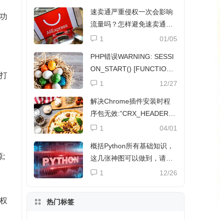
速卖通严重侵权一次会影响
功
流量吗？怎样避免速卖通侵
权？
1
01/05
PHP错误WARNING: SESSI
ON_START() [FUNCTION.
打
SESSION-START]解决方法
1
12/27
解决Chrome插件安装时程
序包无效:”CRX_HEADER_I
NVALID”
1
04/01
概括Python所有基础知识，
;
这几张神图可以做到，请收
下
1
12/26
权
热门标签