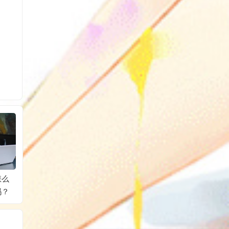
怎么
淘宝客如意投计划的
直通车添加多少关键
直通车
吗？
展示位置有哪些？
词比较好？最多可以
怎么算
添加几个关键词？
出？