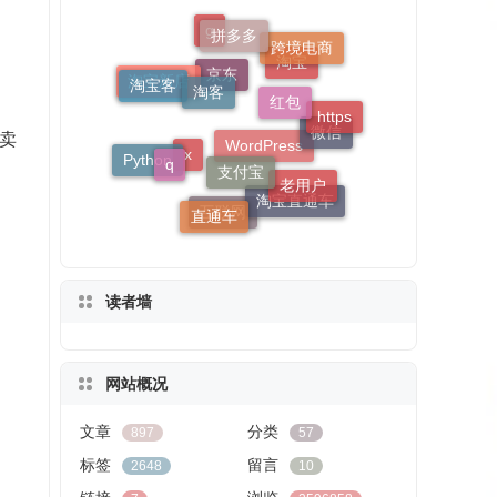
淘客
拼多多
红包
跨境电商
淘宝客
支付宝
g
https
q
老用户
淘宝新店
淘宝
卖
直通车
Python
京东
微信
淘宝直通车
x
互联网
WordPress
读者墙
网站概况
文章
分类
897
57
标签
留言
2648
10