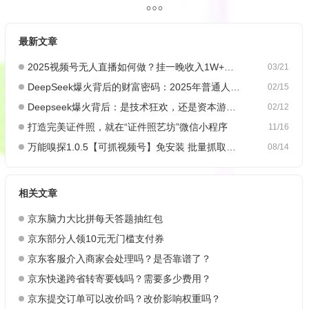
最新文章
2025视频号无人直播如何做？挂一晚收入1W+，这份教程，小白可做~
03/21
DeepSeek爆火背后的财富密码：2025年普通人如何抓住AI创业风口？
02/15
Deepseek爆火背后：是技术狂欢，还是资本游戏？
02/12
打造完美证件照，就在“证件照艺坊”微信小程序
11/16
万能嗅探1.0.5【可抓视频号】免安装 批量抓取媒体文件
08/14
相关文章
京东脑力大比拼每天答题抽红包
京东部分人领10元无门槛支付券
京东客服介入商家会处理吗？是否靠谱了？
京东快递跨省转寄要钱吗？需要多少费用？
京东提交订单可以改价吗？改价影响权重吗？