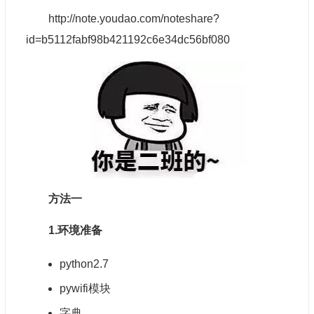
http://note.youdao.com/noteshare?
id=b5112fabf98b421192c6e34dc56bf080
方法一
1.环境准备
python2.7
py
wifi
模块
字典