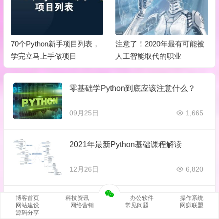
70个Python新手项目列表，
注意了！2020年最有可能被
学完立马上手做项目
人工智能取代的职业
零基础学Python到底应该注意什么？
09月25日
1,665
2021年最新Python基础课程解读
12月26日
6,820
博客首页
科技资讯
办公软件
操作系统
概括Python所有基础知识，这几张神图
网站建设
网络营销
常见问题
网赚联盟
可以做到，请收下
源码分享