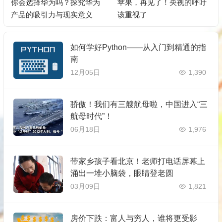
吗？探究华为
苹果，再见了！央视的呼吁
中小企业服务的天
与现实意义
该重视了
有多高？
如何学好Python——从入门到精通的指
南
12月05日
1,390
骄傲！我们有三艘航母啦，中国进入“三
航母时代”！
06月18日
1,976
带家乡孩子看北京！老师打电话屏幕上
涌出一堆小脑袋，眼睛登老圆
03月09日
1,821
房价下跌：富人与穷人，谁将更受影