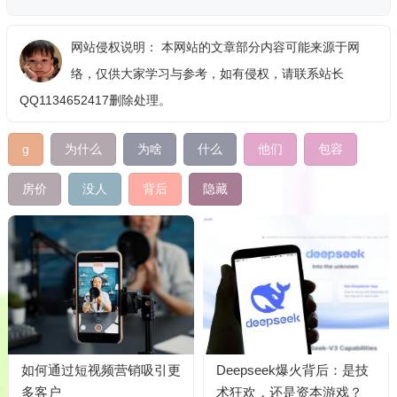
网站侵权说明： 本网站的文章部分内容可能来源于网
络，仅供大家学习与参考，如有侵权，请联系站长
QQ1134652417删除处理。
g
为什么
为啥
什么
他们
包容
房价
没人
背后
隐藏
如何通过短视频营销吸引更
Deepseek爆火背后：是技
多客户
术狂欢，还是资本游戏？