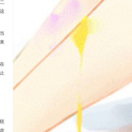
二
这
当
来
在
止
联
农