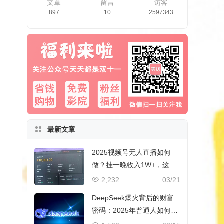
文章
留言
访客
897
10
2597343
最新文章
2025视频号无人直播如何
做？挂一晚收入1W+，这份
教程，小白可做~
2,232
03/21
DeepSeek爆火背后的财富
密码：2025年普通人如何抓
住AI创业风口？