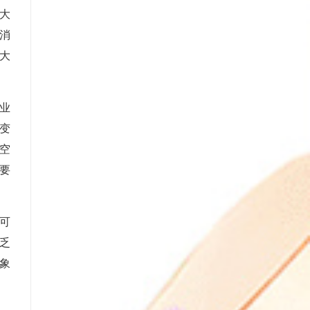
大
消
大
业
变
空
要
可
乏
象