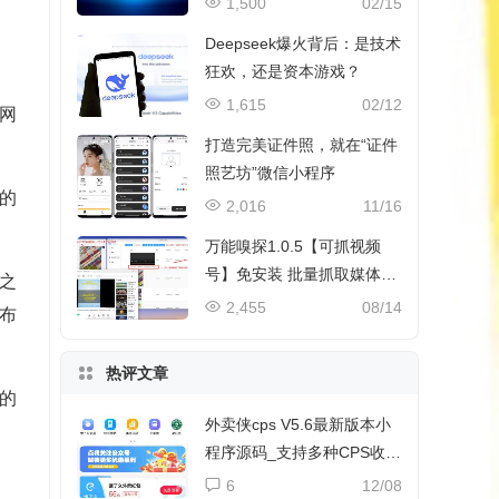
1,500
02/15
Deepseek爆火背后：是技术
狂欢，还是资本游戏？
1,615
02/12
网
打造完美证件照，就在“证件
照艺坊”微信小程序
期的
2,016
11/16
万能嗅探1.0.5【可抓视频
号】免安装 批量抓取媒体文
之
件
2,455
08/14
布
热评文章
的
外卖侠cps V5.6最新版本小
程序源码_支持多种CPS收益
和流量主收益
6
12/08