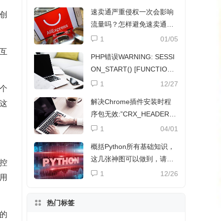
速卖通严重侵权一次会影响
创
流量吗？怎样避免速卖通侵
权？
1
01/05
互
PHP错误WARNING: SESSI
ON_START() [FUNCTION.
SESSION-START]解决方法
1
12/27
个
解决Chrome插件安装时程
这
序包无效:”CRX_HEADER_I
NVALID”
1
04/01
概括Python所有基础知识，
这几张神图可以做到，请收
控
下
1
12/26
用
热门标签
的