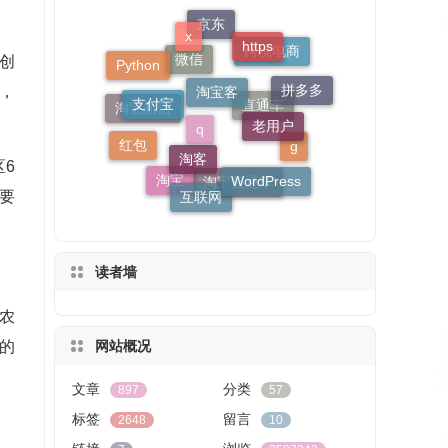
x
淘宝客
https
支付宝
创
京东
老用户
Python
拼多多
淘客
，
跨境电商
红包
微信
WordPress
淘宝新店
互联网
g
直通车
6
淘宝
q
淘宝直通车
要
读者墙
农
网站概况
的
文章
分类
897
57
标签
留言
2648
10