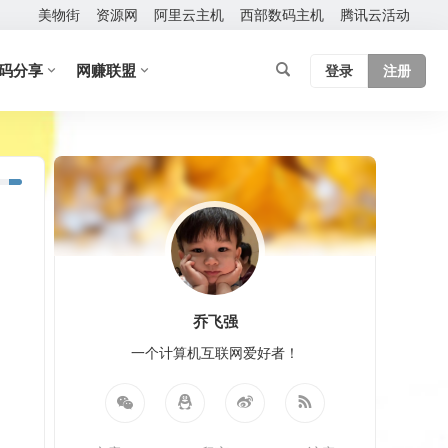
美物街
资源网
阿里云主机
西部数码主机
腾讯云活动
码分享
网赚联盟
登录
注册
乔飞强
一个计算机互联网爱好者！