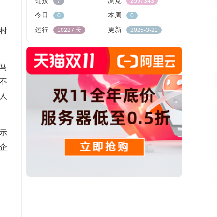
链接
浏览
7
2597343
今日
本周
0
0
运行
更新
10227 天
2025-3-21
村
马
不
人
示
企