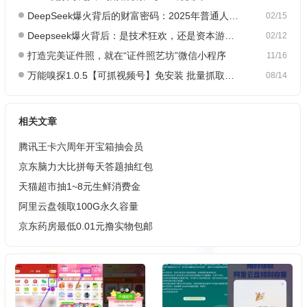
DeepSeek爆火背后的财富密码：2025年普通人如何抓住AI创业风口？
02/15
Deepseek爆火背后：是技术狂欢，还是资本游戏？
02/12
打造完美证件照，就在“证件照艺坊”微信小程序
11/16
万能嗅探1.0.5【可抓视频号】免安装 批量抓取媒体文件
08/14
相关文章
腾讯王卡六周年开宝箱抽会员
京东脑力大比拼每天答题抽红包
天猫超市抽1~8元生鲜消费金
阿里云盘领取100G永久容量
京东药房最低0.01元撸实物包邮