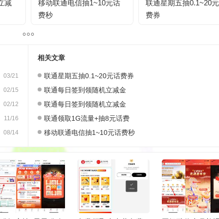
立减
移动联通电信抽1~10元话
联通星期五抽0.1~20
费秒
费券
相关文章
联通星期五抽0.1~20元话费券
03/21
联‪通每日签‪到领随机立‪减‪金
02/15
联通每日签到领随机立减金
02/12
联通领取1G流量+抽8元话费
11/16
移动联通电信抽1~10元话费秒
08/14