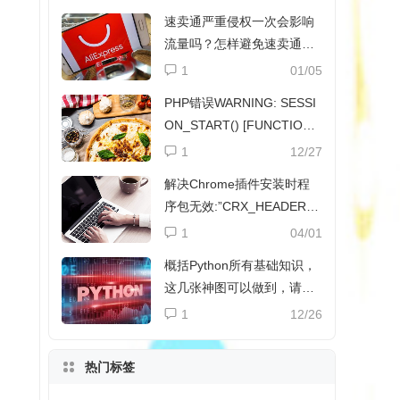
速卖通严重侵权一次会影响
流量吗？怎样避免速卖通侵
权？
1
01/05
PHP错误WARNING: SESSI
ON_START() [FUNCTION.
SESSION-START]解决方法
1
12/27
解决Chrome插件安装时程
序包无效:”CRX_HEADER_I
NVALID”
1
04/01
概括Python所有基础知识，
这几张神图可以做到，请收
下
1
12/26
热门标签