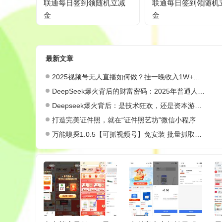
联‪通每日签‪到领随机立‪减‪
联通每日签到领随机
金
金
最新文章
2025视频号无人直播如何做？挂一晚收入1W+，这份教程，小白可做~
DeepSeek爆火背后的财富密码：2025年普通人如何抓住AI创业风口？
Deepseek爆火背后：是技术狂欢，还是资本游戏？
打造完美证件照，就在“证件照艺坊”微信小程序
万能嗅探1.0.5【可抓视频号】免安装 批量抓取媒体文件