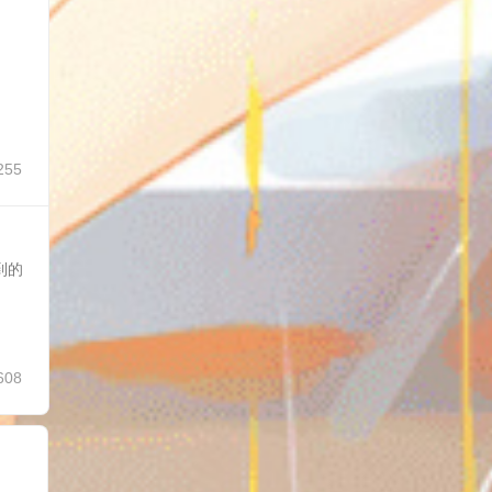
255
到的
608