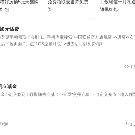
猫好房抽5元天猫购
免费领取麦当劳免费
工银瑞信十月礼
物红包
券
随机红包
抽8元话费
奖励手动领取才会到 1、手机淘宝搜索“中国联通官方旗舰店”->进店->右
后下拉页面 2、点“1GB流量月包”->进去后可以免费领1...
1,
立‪减‪金
减金->进入签‪到->领取随机立‪减金->首页“交‪‪费‪充‪值”->自定义充‪‪值->输入领
.
联通
1,