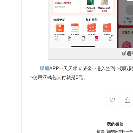
联‪通
联通
AP‪P->天天领立‪‪减金->进入签‪到->领取随机
>使用沃‪钱‪‪包支‪‪付就是0元。
我的微信
这是我的微信扫一