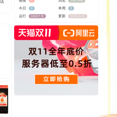
链接
浏览
7
2597048
元话
今日
本周
0
0
运行
更新
10227 天
2025-3-21