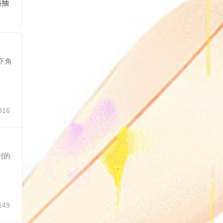
遇抽
京东部分人领10元无
腾讯王卡六周年开宝
京东脑
门槛支付券
箱抽会员
答题抽
下角
816
‪到的
149