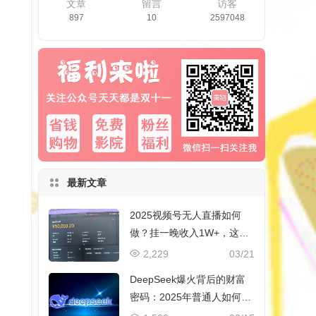
文章
留言
访客
897
10
2597048
最新文章
2025视频号无人直播如何
做？挂一晚收入1W+，这份
教程，小白可做~
2,229
03/21
DeepSeek爆火背后的财富
密码：2025年普通人如何抓
住AI创业风口？