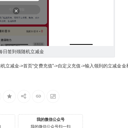
每日签‪到领随机立‪减‪金
立‪减金->首页“交‪‪费‪充‪值”->自定义充‪‪值->输入领‪到的立‪‪减‪金金‪‪
我的微信公众号
扫
我的微信公众号扫一扫