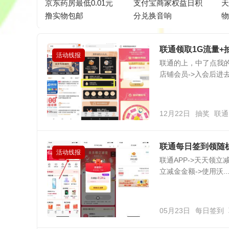
100G永
京东药房最低0.01元
支付宝商家权益日积
天
撸实物包邮
分兑换音响
联通领取1G流量+
活动线报
联通的上，中了点我的
店铺会员->入会后进去
12月22日
抽奖
联通
联‪通每日签‪到领随机
活动线报
联通AP‪P->天天领立‪‪
立‪‪减‪金金‪‪额->使用沃..
05月23日
每日签到