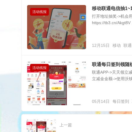
移动联通电信抽1~
活动线报
打开地址抽奖->机会
https://tb3.cn/Akgt8V
12月15日
移动
联通
联通每日签到领随
活动线报
联通APP->天天领立
立减金金额->使用沃
05月14日
每日签到
上一篇