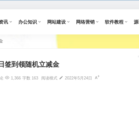
资讯
办公知识
网站建设
网络营销
软件教程
源
金
日签‪到领随机立‪减‪金
论
1,366
字数 163
阅读模式
2022年5月24日