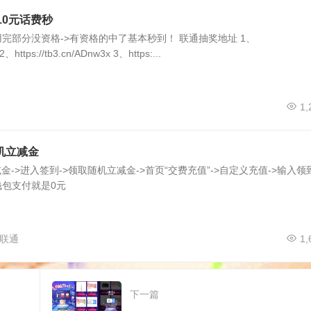
10元话费秒
用完部分没资格->有资格的中了基本秒到！ 联通抽奖地址 1、
 2、https://tb3.cn/ADnw3x 3、https:...
1,
机立减金
减金->进入签到->领取随机立减金->首页“交费充值”->自定义充值->输入领
钱包支付就是0元
联通
1,
下一篇