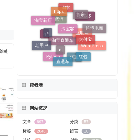
淘宝客
https
京东
x
支付宝
淘客
淘宝新店
q
跨境电商
拼多多
老用户
微信
红包
直通车
g
WordPress
删除处
互联网
Python
淘宝直通车
淘宝
读者墙
网站概况
文章
分类
897
57
标签
留言
2648
10