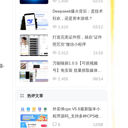
1,500
02/15
Deepseek爆火背后：是技术
狂欢，还是资本游戏？
1,615
02/12
打造完美证件照，就在“证件
照艺坊”微信小程序
2,012
11/16
万能嗅探1.0.5【可抓视频
额-
号】免安装 批量抓取媒体文
件
2,455
08/14
热评文章
外卖侠cps V5.6最新版本小
程序源码_支持多种CPS收益
和流量主收益
6
12/08