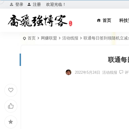
登录
注册
欢迎光临！
首页
科技
首页
网赚联盟
活动线报
联‪通每日签‪到领随机立‪减‪
联‪通每
2022年5月24日
活动线报
评