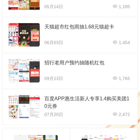
05月14日
1,185
天‪猫超‪市红‪包‪雨抽1.68元猫‪超卡
06月03日
1,454
招行老用户预约抽随机红包
09月13日
1,765
百度APP惠生活新人专享1.4购买美团1
0元券
07月20日
2,472