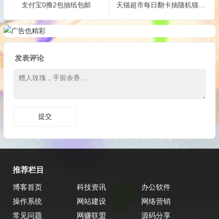
支付宝0撸2包抽纸包邮
天‪猫超‪市每日翻‪卡抽随机猫‪超卡
发表评论
推荐栏目
博客首页
科技资讯
办公软件
操作系统
网站建设
网络营销
常见问题
网赚联盟
源码分享