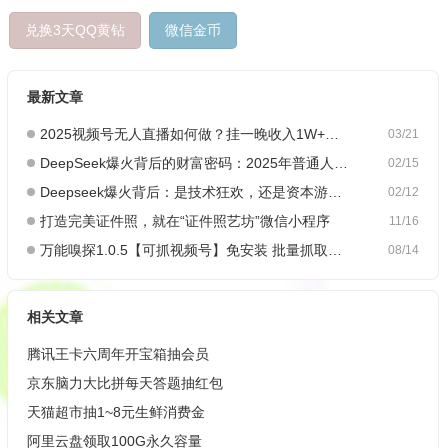
兑换3天QQ黄钻
微信金币
最新文章
2025视频号无人直播如何做？挂一晚收入1W+，这份教程，小白可做~
03/21
DeepSeek爆火背后的财富密码：2025年普通人如何抓住AI创业风口？
02/15
Deepseek爆火背后：是技术狂欢，还是资本游戏？
02/12
打造完美证件照，就在“证件照艺坊”微信小程序
11/16
万能嗅探1.0.5【可抓视频号】免安装 批量抓取媒体文件
08/14
相关文章
腾讯王卡六周年开宝箱抽会员
京东脑力大比拼每天答题抽红包
天猫超市抽1~8元生鲜消费金
阿里云盘领取100G永久容量