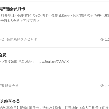
易严选会员月卡
开地址->领取首约汽车双周卡->复制兑换码->下载“首约汽车”APP->左
PLUS会员->下拉页面->...
会员
领网易严选会员月卡
1,
会员
接领取 活动地址：http://2turl.cn/JVeWtX
查15天会员
1,
严选纯享会员
选纯享会员】活动1领月卡，活动2领季卡。打开地址->输入手机号->直接