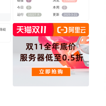
链接
浏览
7
2596860
今日
本周
0
0
运行
更新
10227 天
2025-3-21
删除处