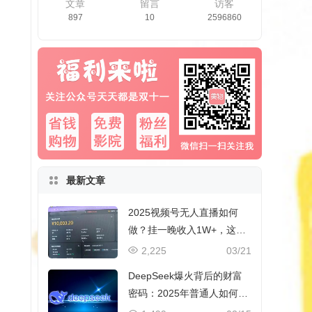
文章
留言
访客
897
10
2596860
最新文章
2025视频号无人直播如何
做？挂一晚收入1W+，这份
教程，小白可做~
2,225
03/21
DeepSeek爆火背后的财富
密码：2025年普通人如何抓
住AI创业风口？