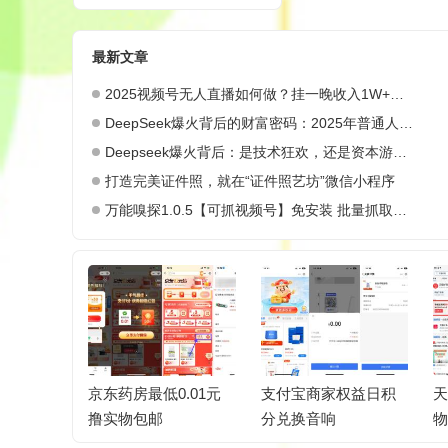
最新文章
2025视频号无人直播如何做？挂一晚收入1W+，这份教程，小白可做~
DeepSeek爆火背后的财富密码：2025年普通人如何抓住AI创业风口？
Deepseek爆火背后：是技术狂欢，还是资本游戏？
打造完美证件照，就在“证件照艺坊”微信小程序
万能嗅探1.0.5【可抓视频号】免安装 批量抓取媒体文件
100G永
京东药房最低0.01元
支付宝商家权益日积
天
撸实物包邮
分兑换音响