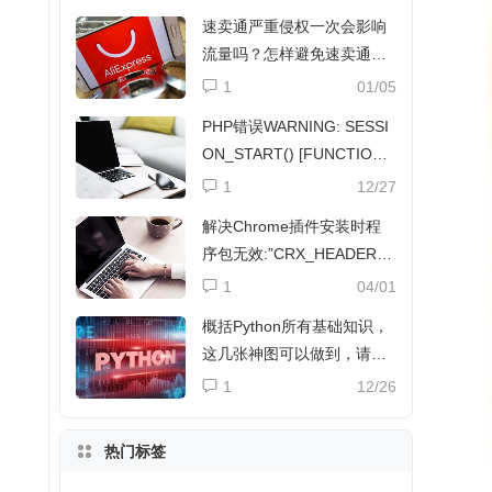
速卖通严重侵权一次会影响
流量吗？怎样避免速卖通侵
权？
1
01/05
PHP错误WARNING: SESSI
ON_START() [FUNCTION.
SESSION-START]解决方法
1
12/27
解决Chrome插件安装时程
序包无效:”CRX_HEADER_I
NVALID”
1
04/01
概括Python所有基础知识，
这几张神图可以做到，请收
下
1
12/26
热门标签