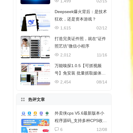
1,499
02/15
Deepseek爆火背后：是技术
狂欢，还是资本游戏？
1,615
02/12
打造完美证件照，就在“证件
照艺坊”微信小程序
2,012
11/16
万能嗅探1.0.5【可抓视频
号】免安装 批量抓取媒体文
件
2,454
08/14
热评文章
外卖侠cps V5.6最新版本小
程序源码_支持多种CPS收益
和流量主收益
6
12/08