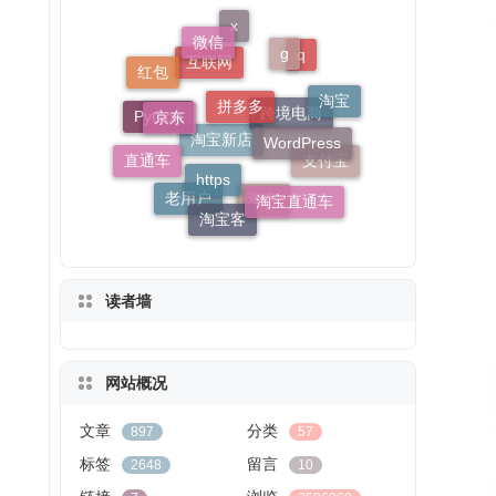
拼多多
微信
g
京东
WordPress
https
x
红包
淘宝
q
直通车
淘宝直通车
淘宝客
互联网
支付宝
Python
跨境电商
老用户
淘客
淘宝新店
读者墙
网站概况
文章
分类
897
57
标签
留言
2648
10