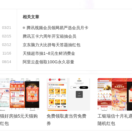
相关文章
腾讯视频会员领网易严选会员月卡
03/21
腾讯王卡六周年开宝箱抽会员
02/15
京东脑力大比拼每天答题抽红包
02/12
天猫超市抽1~8元生鲜消费金
11/16
阿里云盘领取100G永久容量
08/14
猫好房抽5元天猫购
免费领取麦当劳免费
工银瑞信十月礼
物红包
券
随机红包