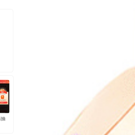
遇抽
京东部分人领10元无
腾讯王卡六周年开宝
京东脑
门槛支付券
箱抽会员
答题抽