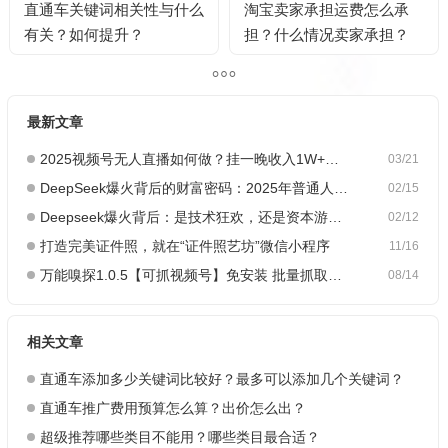
直通车关键词相关性与什么
淘宝卖家承担运费怎么承
有关？如何提升？
担？什么情况卖家承担？
最新文章
2025视频号无人直播如何做？挂一晚收入1W+，这份教程，小白可做~
03/21
DeepSeek爆火背后的财富密码：2025年普通人如何抓住AI创业风口？
02/15
Deepseek爆火背后：是技术狂欢，还是资本游戏？
02/12
打造完美证件照，就在“证件照艺坊”微信小程序
11/16
万能嗅探1.0.5【可抓视频号】免安装 批量抓取媒体文件
08/14
相关文章
直通车添加多少关键词比较好？最多可以添加几个关键词？
直通车推广费用预算怎么算？出价怎么出？
超级推荐哪些类目不能用？哪些类目最合适？