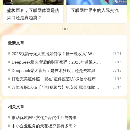
盛极而衰，互联网体育是伪
互联网世界中的人际交流
风口还是真趋势？
最新文章
2025视频号无人直播如何做？挂一晚收入1W+，这份教程，小白可做~
03/21
DeepSeek爆火背后的财富密码：2025年普通人如何抓住AI创业风口？
02/15
Deepseek爆火背后：是技术狂欢，还是资本游戏？
02/12
打造完美证件照，就在“证件照艺坊”微信小程序
11/16
万能嗅探1.0.5【可抓视频号】免安装 批量抓取媒体文件
08/14
相关文章
推动优质网络文化产品的生产与传播
中小企业服务的天花板究竟有多高？