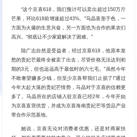
“这个京喜618，我们预计可以卖出超过150万斤
芒果，环比618前增速超过43%。”马晶喜形于色，一
方面为火爆的生意兴奋，另一方面也为合作的果农们
高兴。“彻底让不少家庭解决了困难。”
陆广志自然是受益者，经过京喜618，他原本发
愁的贵妃芒最终全被卖了出去，尽管价格无法达到初
期的3元，但也远远高于最低时的六七毛。“虽然今年
不敢奢望赚多少钱，但至少京喜帮我们止损了!”通过
今年大起大落的贵妃芒情势，马晶对于京喜的信赖更
多了。马晶所在的店铺入驻京喜已经2年，今年开始
为京喜直营供货，并成为京喜海南贵妃芒等货品产业
带合作示范基地。
她说，京喜无论对消费者优惠，还是对商家扶