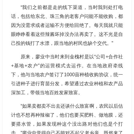
“我们之前都是走的线下渠道，当时我到处打电
话，包括给东北、珠三角的老客户问能不能收购，都
因为没需求或者运输不方便给回绝了。每天我就只能
眼睁睁看着这些辣酱坏掉没办法再卖了。这不光是自
己投的钱打了水漂，跟当地的村民也缺个交代。”
原来，廖业中当时来到金槐村是以“公司+合作社
+基地+农户”的运营模式去运作。在当地政府牵线
下，他与当地农户签订了1000亩种植收购协议，统一
引进种子进行育苗分发，希望通过农业种植和农产品
深加工，带领当地百姓发家致富。
“如果卖都卖不出去还谈什么致富啊，农民以后估
计也不想再种辣椒了，他们也要买肥料、做地膜，还
要搭水管，如果发现种这个没出路对他们也是个打
击。”廖业中觉得自己不能对不起父老乡亲，既然来了