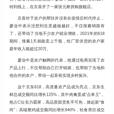
转到线上，在京喜开了一家状元桥拼购旗舰店。
京喜对于农户的帮扶并没有在疫情后时代停止，
廖业中表示没想到生意越做越好，不仅辣酱销路有
了，还带动了当地不少农户就业增收，2021年的618
期间，辣酱1天就能卖上千瓶，给厂里供货的农户家
庭年收入能超过20万。
廖业中是农户触网的代表，他通过电商实现了农
产品上行，不仅帮助自己打开销路，也帮助了当地和
他合作的农户，带动一起富裕实现乡村振兴。
这个京东618，高质量农产品成为亮点，京东生
鲜总成交额同比增长125%，其中肉禽蛋成“点单王”，
抢占C位实力霸屏，高品质国货炙手可热，掀起新“食
尚”：高端整鸡成交额同比增长940%，轻食类目成交