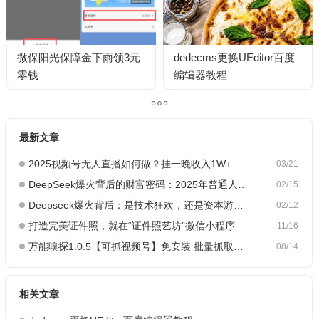
微保阳光保障金下雨领3元
dedecms更换UEditor百度
零钱
编辑器教程
最新文章
2025视频号无人直播如何做？挂一晚收入1W+，这份教程，小白可做~
03/21
DeepSeek爆火背后的财富密码：2025年普通人如何抓住AI创业风口？
02/15
Deepseek爆火背后：是技术狂欢，还是资本游戏？
02/12
打造完美证件照，就在“证件照艺坊”微信小程序
11/16
万能嗅探1.0.5【可抓视频号】免安装 批量抓取媒体文件
08/14
相关文章