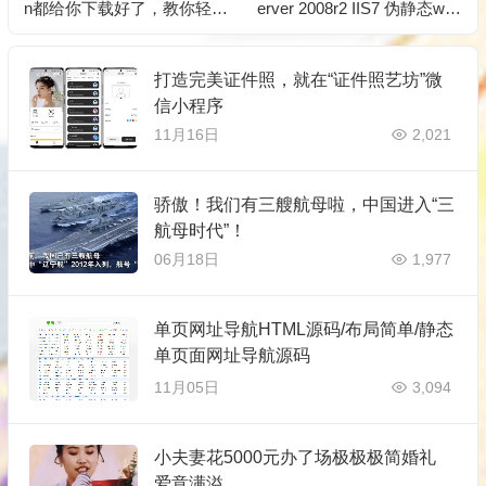
n都给你下载好了，教你轻松
erver 2008r2 IIS7 伪静态we
学会爬虫
b.config去掉index.php规则代
码
打造完美证件照，就在“证件照艺坊”微
信小程序
11月16日
2,021
骄傲！我们有三艘航母啦，中国进入“三
航母时代”！
06月18日
1,977
单页网址导航HTML源码/布局简单/静态
单页面网址导航源码
11月05日
3,094
小夫妻花5000元办了场极极极简婚礼
爱意满溢