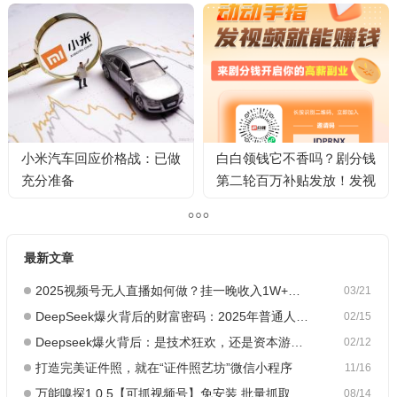
小米汽车回应价格战：已做
白白领钱它不香吗？剧分钱
充分准备
第二轮百万补贴发放！发视
频天天可领！
最新文章
2025视频号无人直播如何做？挂一晚收入1W+，这份教程，小白可做~
03/21
DeepSeek爆火背后的财富密码：2025年普通人如何抓住AI创业风口？
02/15
Deepseek爆火背后：是技术狂欢，还是资本游戏？
02/12
打造完美证件照，就在“证件照艺坊”微信小程序
11/16
万能嗅探1.0.5【可抓视频号】免安装 批量抓取媒体文件
08/14