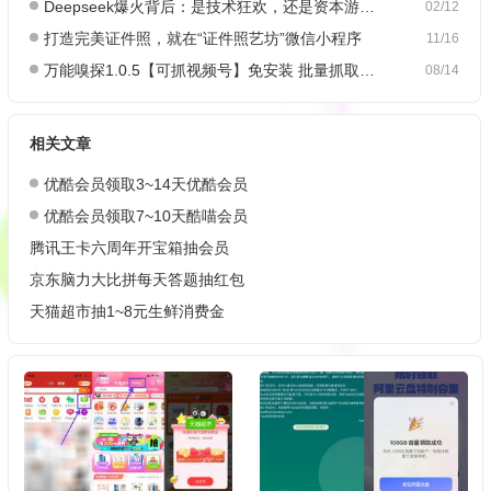
Deepseek爆火背后：是技术狂欢，还是资本游戏？
02/12
打造完美证件照，就在“证件照艺坊”微信小程序
11/16
万能嗅探1.0.5【可抓视频号】免安装 批量抓取媒体文件
08/14
相关文章
优酷会员领取3~14天优酷会员
优酷会员领取7~10天酷喵会员
腾讯王卡六周年开宝箱抽会员
京东脑力大比拼每天答题抽红包
天猫超市抽1~8元生鲜消费金