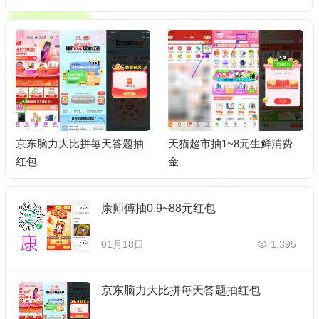
抽
天猫超市抽1~8元生鲜消费
阿里云盘领取100G永久容量
金
康师傅抽0.9~88元红包
01月18日
1,395
京东脑力大比拼每天答题抽红包