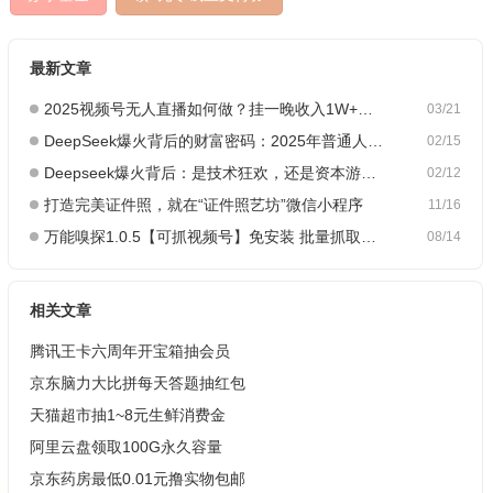
最新文章
2025视频号无人直播如何做？挂一晚收入1W+，这份教程，小白可做~
03/21
DeepSeek爆火背后的财富密码：2025年普通人如何抓住AI创业风口？
02/15
Deepseek爆火背后：是技术狂欢，还是资本游戏？
02/12
打造完美证件照，就在“证件照艺坊”微信小程序
11/16
万能嗅探1.0.5【可抓视频号】免安装 批量抓取媒体文件
08/14
相关文章
腾讯王卡六周年开宝箱抽会员
京东脑力大比拼每天答题抽红包
天猫超市抽1~8元生鲜消费金
阿里云盘领取100G永久容量
京东药房最低0.01元撸实物包邮