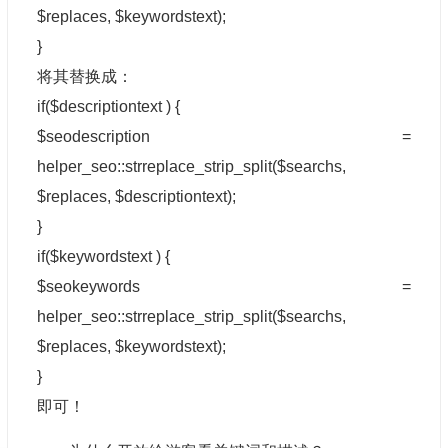
$replaces, $keywordstext);
}
将其替换成：
if($descriptiontext ) {
$seodescription =
helper_seo::strreplace_strip_split($searchs,
$replaces, $descriptiontext);
}
if($keywordstext ) {
$seokeywords =
helper_seo::strreplace_strip_split($searchs,
$replaces, $keywordstext);
}
即可！