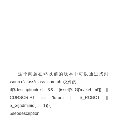
这个问题在x3以前的版本中可以通过找到
\source\class\class_core.php文件的
if($descriptiontext && (isset($_G['makehtml']) ||
CURSCRIPT == 'forum' || IS_ROBOT ||
$_G['adminid'] == 1)) {
$seodescription =