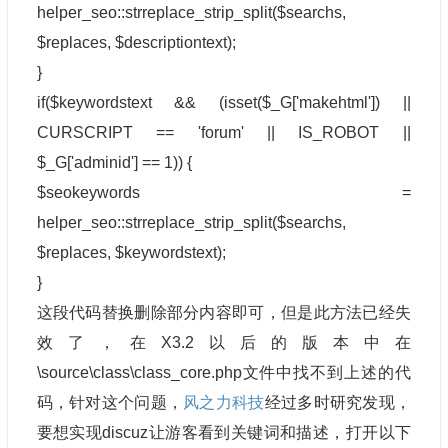
helper_seo::strreplace_strip_split($searchs,
$replaces, $descriptiontext);
}
if($keywordstext && (isset($_G['makehtml']) ||
CURSCRIPT == 'forum' || IS_ROBOT ||
$_G['adminid'] == 1)) {
$seokeywords =
helper_seo::strreplace_strip_split($searchs,
$replaces, $keywordstext);
}
这段代码替换删除部分内容即可，但是此方法已经失
效了，在X3.2以后的版本中在
\source\class\class_core.php文件中找不到上述的代
码，针对这个问题，
风之力科技
经过多时研究发现，
要想实现discuz让游客看到关键词和描述，打开以下