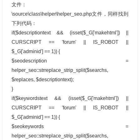
文件：
\source\class\helper\helper_seo.php文件，同样找到
下列代码：
if($descriptiontext && (isset($_G['makehtml']) ||
CURSCRIPT == 'forum' || IS_ROBOT ||
$_G['adminid'] == 1)) {
$seodescription =
helper_seo::strreplace_strip_split($searchs,
$replaces, $descriptiontext);
}
if($keywordstext && (isset($_G['makehtml']) ||
CURSCRIPT == 'forum' || IS_ROBOT ||
$_G['adminid'] == 1)) {
$seokeywords =
helper_seo::strreplace_strip_split($searchs,