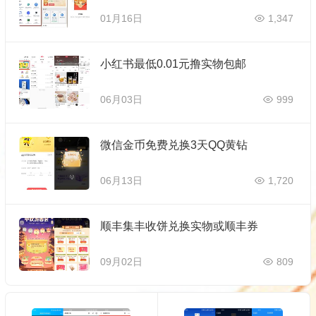
01月16日
1,347
小红书最低0.01元撸实物包邮
06月03日
999
微信金币免费兑换3天QQ黄钻
06月13日
1,720
顺丰集丰收饼兑换实物或顺丰券
09月02日
809