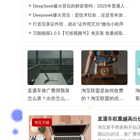
DeepSeek爆火背后的财富密码：2025年普通人如何抓住AI创业风口？
Deepseek爆火背后：是技术狂欢，还是资本游戏？
打造完美证件照，就在“证件照艺坊”微信小程序
万能嗅探1.0.5【可抓视频号】免安装 批量抓取媒体文件
多少关键
直通车推广费用预算
淘宝联盟是如何收费
淘
最多可以
怎么算？出价怎么
的？淘宝联盟的优势
客
键词？
出？
是什么？
还
直通车权重越高出
淘宝天猫
淘宝新手商家刚开始
期以往的话，推广费