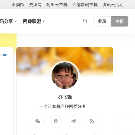
美物街
资源网
阿里云主机
西部数码主机
腾讯云活动
码分享
网赚联盟
登录
注册
乔飞强
一个计算机互联网爱好者！