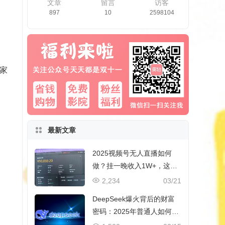
文章
留言
访客
897
10
2598104
家
最新文章
2025视频号无人直播如何
做？挂一晚收入1W+，这份
教程，小白可做~
2,234
03/21
DeepSeek爆火背后的财富
密码：2025年普通人如何抓
住AI创业风口？