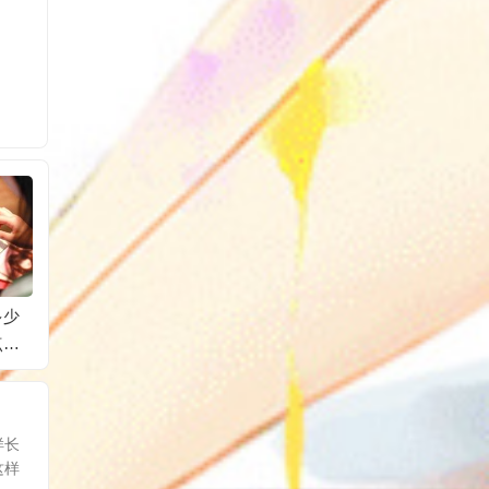
多少
超级推荐关键词可以
超级推荐出价高低有
淘宝客
点击
删除吗？如何设置？
什么区别？有何技
提取？
巧？
样长
这样