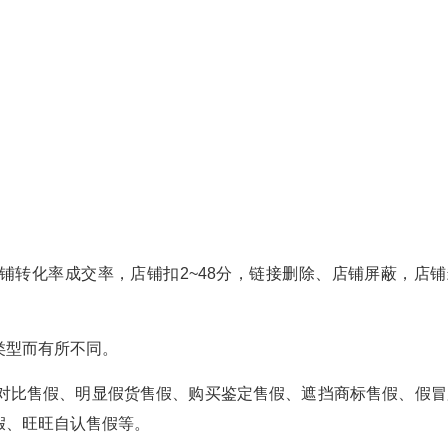
铺转化率成交率，店铺扣2~48分，链接删除、店铺屏蔽，店铺
类型而有所不同。
假对比售假、明显假货售假、购买鉴定售假、遮挡商标售假、假冒
假、旺旺自认售假等。