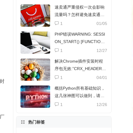
速卖通严重侵权一次会影响
流量吗？怎样避免速卖通侵
权？
1
01/05
PHP错误WARNING: SESSI
ON_START() [FUNCTION.
SESSION-START]解决方法
1
12/27
解决Chrome插件安装时程
序包无效:”CRX_HEADER_I
NVALID”
1
04/01
封
概括Python所有基础知识，
这几张神图可以做到，请收
下
1
12/26
厂
热门标签