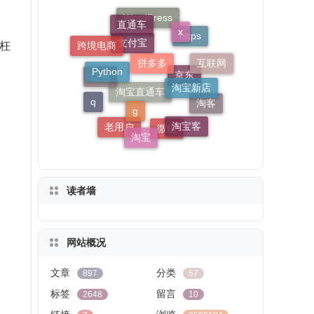
拼多多
直通车
x
Python
淘宝新店
枉
g
WordPress
跨境电商
互联网
https
q
淘宝客
淘宝
支付宝
淘客
红包
京东
老用户
微信
淘宝直通车
读者墙
网站概况
文章
分类
897
57
标签
留言
2648
10