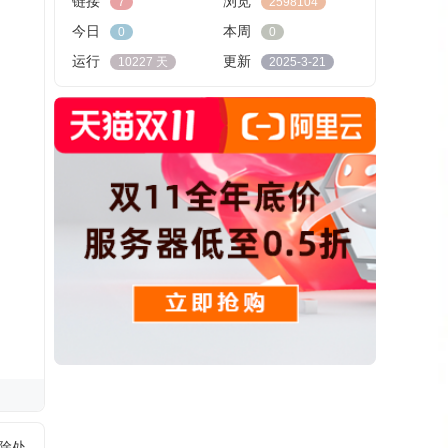
链接
浏览
7
2598104
今日
本周
0
0
运行
更新
10227 天
2025-3-21
删除处