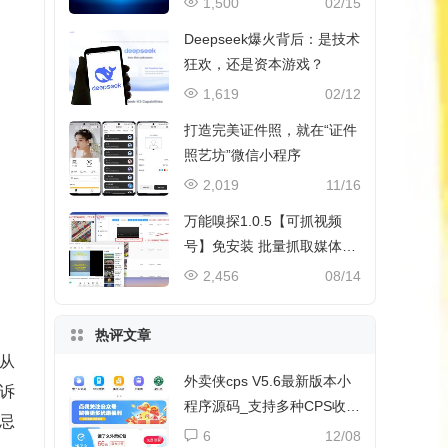
1,500
02/15
Deepseek爆火背后：是技术
狂欢，还是资本游戏？
1,619
02/12
打造完美证件照，就在“证件
照艺坊”微信小程序
2,019
11/16
万能嗅探1.0.5【可抓视频
号】免安装 批量抓取媒体文
件
2,456
08/14
热评文章
从
外卖侠cps V5.6最新版本小
诉
程序源码_支持多种CPS收益
忌
和流量主收益
6
12/08