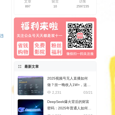
文章
留言
访客
897
10
2597235
违
最新文章
2025视频号无人直播如何
做？挂一晚收入1W+，这份
教程，小白可做~
2,231
03/21
DeepSeek爆火背后的财富
密码：2025年普通人如何抓
住AI创业风口？