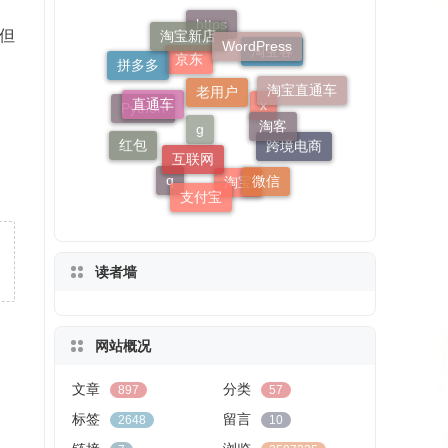
老用户
淘宝新店
WordPress
但
直通车
淘客
https
拼多多
互联网
淘宝直通车
淘宝客
红包
京东
微信
支付宝
Python
跨境电商
x
q
g
淘宝
读者墙
网站概况
文章
分类
897
57
标签
留言
2648
10