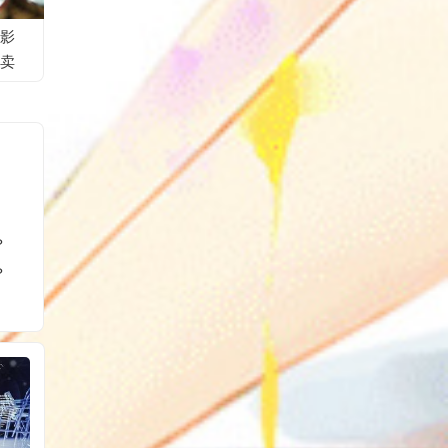
影
卖
？
？