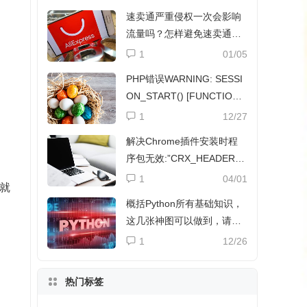
速卖通严重侵权一次会影响
流量吗？怎样避免速卖通侵
权？
1
01/05
PHP错误WARNING: SESSI
ON_START() [FUNCTION.
SESSION-START]解决方法
1
12/27
解决Chrome插件安装时程
序包无效:”CRX_HEADER_I
NVALID”
1
04/01
就
概括Python所有基础知识，
这几张神图可以做到，请收
下
1
12/26
热门标签