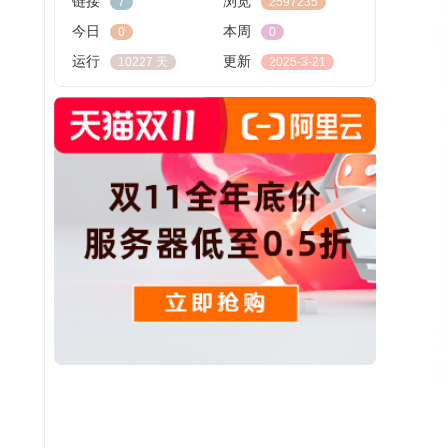
链接
浏览
7
2597235
今日
本周
0
0
运行
更新
10227 天
2025-3-21