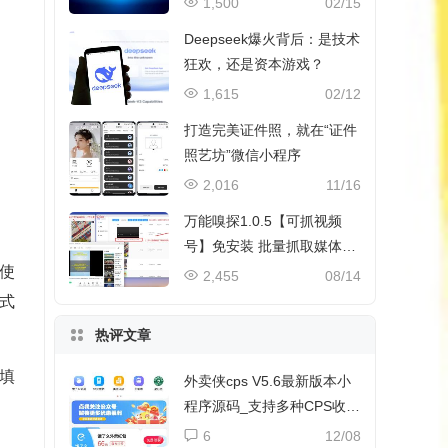
1,500
02/15
Deepseek爆火背后：是技术
狂欢，还是资本游戏？
1,615
02/12
打造完美证件照，就在“证件
照艺坊”微信小程序
2,016
11/16
万能嗅探1.0.5【可抓视频
号】免安装 批量抓取媒体文
件
使
2,455
08/14
式
热评文章
填
外卖侠cps V5.6最新版本小
程序源码_支持多种CPS收益
和流量主收益
6
12/08