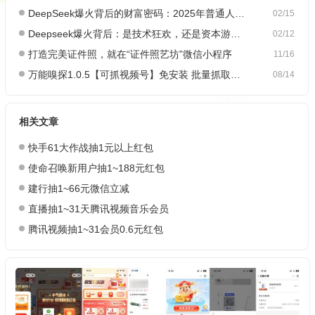
DeepSeek爆火背后的财富密码：2025年普通人如何抓住AI创业风口？
02/15
Deepseek爆火背后：是技术狂欢，还是资本游戏？
02/12
打造完美证件照，就在“证件照艺坊”微信小程序
11/16
万能嗅探1.0.5【可抓视频号】免安装 批量抓取媒体文件
08/14
相关文章
快‪手61大‪作‪战抽1元以上红‪包
使命召唤新用户抽1~188元红包
建行抽1~66元微信立减
直播抽1~31天腾讯视频音乐会员
腾讯视频抽1~31会员0.6元红包