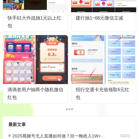
快‪手61大‪作‪战抽1元以上红‪
建行抽1~66元微信立减
包
滴滴老用户抽两个随机微信
招行交通卡充值领取6元红
红包
包
最新文章
2025视频号无人直播如何做？挂一晚收入1W+，这份教程，小白可做~
03/21