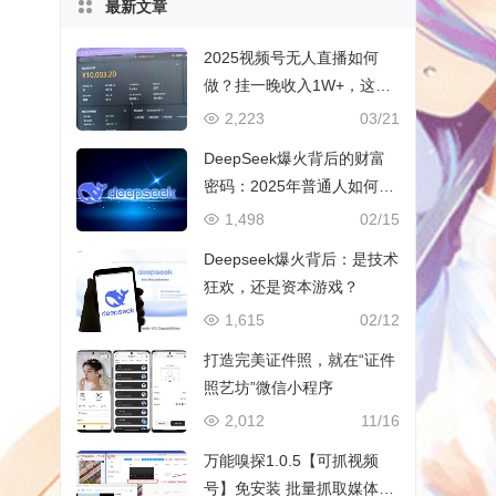
最新文章
2025视频号无人直播如何
做？挂一晚收入1W+，这份
教程，小白可做~
2,223
03/21
DeepSeek爆火背后的财富
密码：2025年普通人如何抓
住AI创业风口？
1,498
02/15
Deepseek爆火背后：是技术
狂欢，还是资本游戏？
1,615
02/12
打造完美证件照，就在“证件
照艺坊”微信小程序
2,012
11/16
万能嗅探1.0.5【可抓视频
号】免安装 批量抓取媒体文