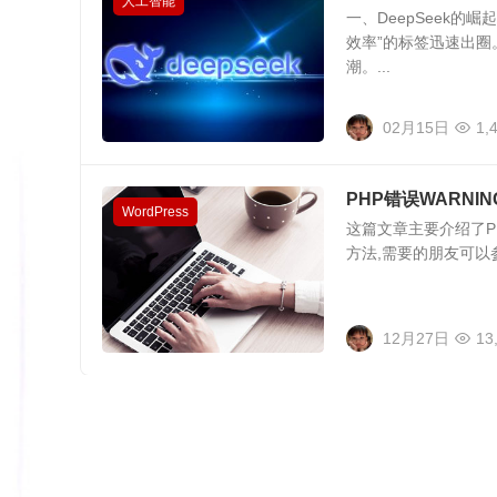
人工智能
一、DeepSeek的崛
效率”的标签迅速出圈
潮。...
02月15日
1,
PHP错误WARNING:
WordPress
这篇文章主要介绍了PHP错误
方法,需要的朋友可以参
12月27日
13