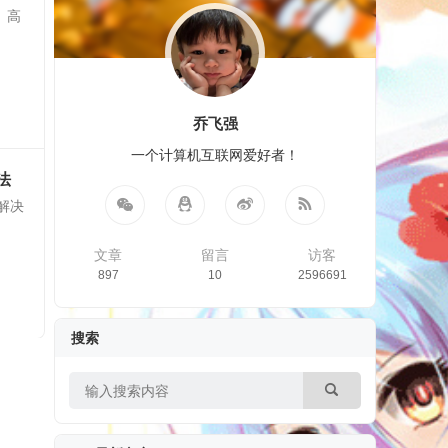
、高
乔飞强
一个计算机互联网爱好者！
方法
]解决
文章
留言
访客
897
10
2596691
搜索