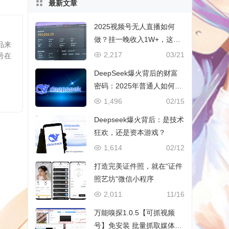
最新文章
2025视频号无人直播如何
做？挂一晚收入1W+，这份
品来
教程，小白可做~
2,217
03/21
号在
DeepSeek爆火背后的财富
密码：2025年普通人如何抓
住AI创业风口？
1,496
02/15
Deepseek爆火背后：是技术
狂欢，还是资本游戏？
1,614
02/12
打造完美证件照，就在“证件
照艺坊”微信小程序
2,011
11/16
万能嗅探1.0.5【可抓视频
号】免安装 批量抓取媒体文