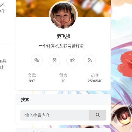
动不
地作
乔飞强
一个计算机互联网爱好者！
频具
何利
文章
留言
访客
897
10
2596540
搜索