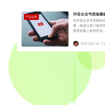
抖音企业号想做爆款
产品运营
在抖音企业号实际的运
看，能进入热门推荐里
推荐权重上有所区别，.
08月18日
7,