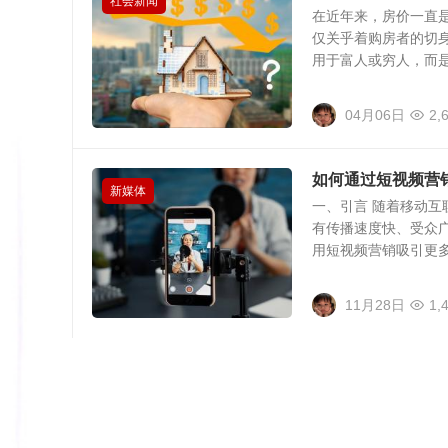
社会新闻
在近年来，房价一直
仅关乎着购房者的切
用于富人或穷人，而是对
04月06日
2,
如何通过短视频营
新媒体
一、引言 随着移动
有传播速度快、受众
用短视频营销吸引更多客
11月28日
1,