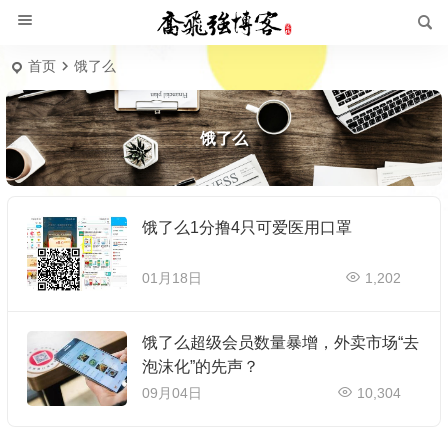
首页
饿了么
饿了么
饿了么1分撸4只可爱医用口罩
01月18日
1,202
饿了么超级会员数量暴增，外卖市场“去
泡沫化”的先声？
09月04日
10,304