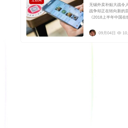
互联网
无锡外卖补贴大战令
战争却正在转向新的层
《2018上半年中国在线
09月04日
10