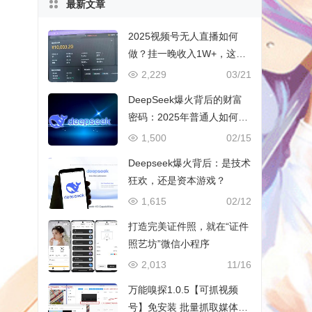
最新文章
2025视频号无人直播如何
做？挂一晚收入1W+，这份
教程，小白可做~
2,229
03/21
DeepSeek爆火背后的财富
密码：2025年普通人如何抓
住AI创业风口？
1,500
02/15
Deepseek爆火背后：是技术
狂欢，还是资本游戏？
1,615
02/12
打造完美证件照，就在“证件
照艺坊”微信小程序
2,013
11/16
万能嗅探1.0.5【可抓视频
号】免安装 批量抓取媒体文